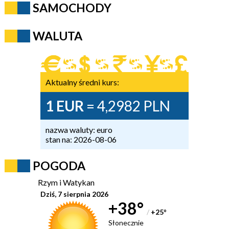
SAMOCHODY
WALUTA
Aktualny średni kurs:
1 EUR
= 4,2982 PLN
nazwa waluty: euro
stan na: 2026-08-06
POGODA
Rzym i Watykan
Dziś, 7 sierpnia 2026
+38°
/
+25
°
Słonecznie