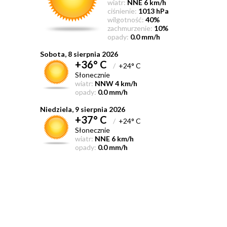
wiatr:
NNE 6 km/h
ciśnienie:
1013 hPa
wilgotność:
40%
zachmurzenie:
10%
opady:
0.0 mm/h
Sobota, 8 sierpnia 2026
+36° C
/
+24° C
Słonecznie
wiatr:
NNW 4 km/h
opady:
0.0 mm/h
Niedziela, 9 sierpnia 2026
+37° C
/
+24° C
Słonecznie
wiatr:
NNE 6 km/h
opady:
0.0 mm/h