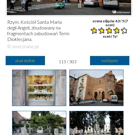
Rzym. Kościół Santa Maria
ocena zdjęcia:
4.3
/ 5 (
7
ocen)
degli Angeli, zbudowany na
fragmentach zabudowań Term
oceń i Ty!
Dioklecjana.
© wnieznane.pl
poprzednie
następne
113 / 303