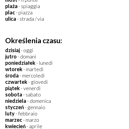
plaża
- spiaggia
plac
- piazza
ulica
- strada / via
Określenia czasu:
dzisiaj
- oggi
jutro
- domani
poniedziałek
- lunedì
wtorek
- martedì
środa
- mercoledì
czwartek
- giovedì
piątek
- venerdì
sobota
- sabato
niedziela
- domenica
styczeń
- gennaio
luty
- febbraio
marzec
- marzo
kwiecień
- aprile