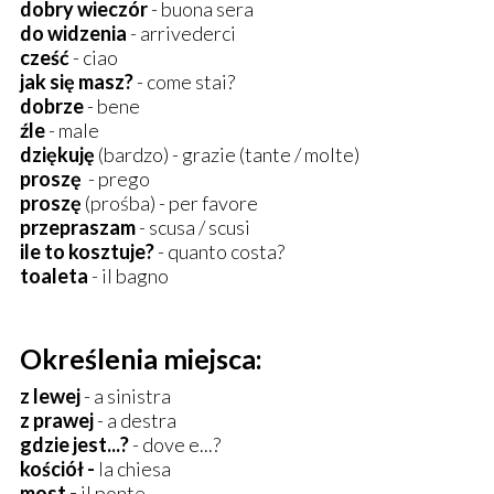
dobry wieczór
- buona sera
do widzenia
- arrivederci
cześć
- ciao
jak się masz?
- come stai?
dobrze
- bene
źle
- male
dziękuję
(bardzo) - grazie (tante / molte)
proszę
- prego
proszę
(prośba) - per favore
przepraszam
- scusa / scusi
ile to kosztuje?
- quanto costa?
toaleta
- il bagno
Określenia miejsca:
z lewej
- a sinistra
z prawej
- a destra
gdzie jest...?
- dove e...?
kościół -
la chiesa
most -
il ponte