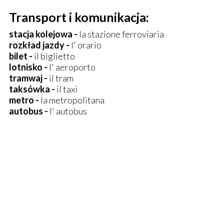
Transport i komunikacja:
stacja kolejowa -
la stazione ferroviaria
rozkład jazdy -
l' orario
bilet -
il biglietto
lotnisko -
l' aeroporto
tramwaj -
il tram
taksówka -
il taxi
metro -
la metropolitana
autobus -
l' autobus