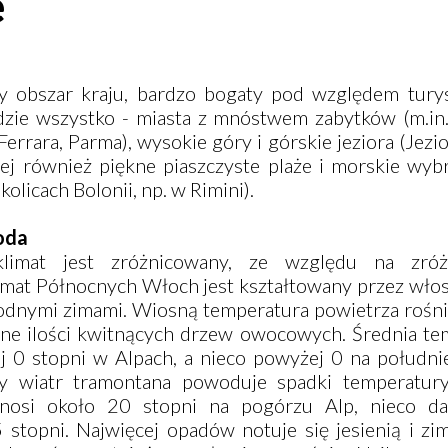
e
 obszar kraju, bardzo bogaty pod względem tury
dzie wszystko - miasta z mnóstwem zabytków (m.in
Ferrara, Parma), wysokie góry i górskie jeziora (Jez
lej również piękne piaszczyste plaże i morskie wyb
kolicach Bolonii, np. w Rimini).
oda
imat jest zróżnicowany, ze względu na zróż
imat Północnych Włoch jest kształtowany przez włos
hłodnymi zimami. Wiosną temperatura powietrza rośn
one ilości kwitnących drzew owocowych. Średnia te
j 0 stopni w Alpach, a nieco powyżej 0 na południe
y wiatr tramontana powoduje spadki temperatury
nosi około 20 stopni na pogórzu Alp, nieco da
 stopni. Najwięcej opadów notuje się jesienią i zi