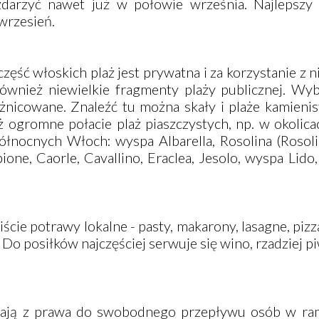
darzyć nawet już w połowie września. Najlepszy
wrzesień.
zęść włoskich plaż jest prywatna i za korzystanie z n
również niewielkie fragmenty plaży publicznej. Wy
żnicowane. Znaleźć tu można skały i plaże kamienis
ż ogromne połacie plaż piaszczystych, np. w okolica
północnych Włoch: wyspa Albarella, Rosolina (Rosol
ibione, Caorle, Cavallino, Eraclea, Jesolo, wyspa Lido
cie potrawy lokalne - pasty, makarony, lasagne, pizz
a. Do posiłków najczęściej serwuje się wino, rzadziej p
tają z prawa do swobodnego przepływu osób w ra