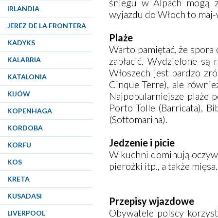
śniegu w Alpach mogą z
IRLANDIA
wyjazdu do Włoch to maj-
JEREZ DE LA FRONTERA
Plaże
KADYKS
Warto pamiętać, że spora c
zapłacić. Wydzielone są 
KALABRIA
Włoszech jest bardzo zró
KATALONIA
Cinque Terre), ale równie
KIJÓW
Najpopularniejsze plaże 
Porto Tolle (Barricata), B
KOPENHAGA
(Sottomarina).
KORDOBA
Jedzenie i picie
KORFU
W kuchni dominują oczywiś
KOS
pierożki itp., a także mięs
KRETA
KUSADASI
Przepisy wjazdowe
Obywatele polscy korzys
LIVERPOOL