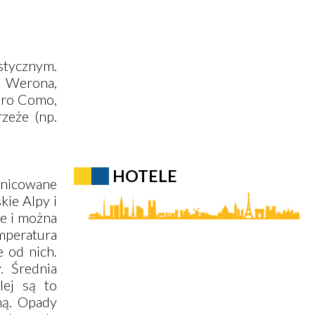
stycznym.
. Werona,
ioro Como,
rzeże (np.
HOTELE
nicowane
kie Alpy i
ie i można
mperatura
 od nich.
. Średnia
lej są to
mą. Opady