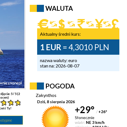
WALUTA
Aktualny średni kurs:
1 EUR
= 4,3010 PLN
nazwa waluty: euro
stan na: 2026-08-07
POGODA
djęcia:
5
/ 5 (
2
Zakynthos
ocen)
Dziś, 8 sierpnia 2026
+29°
ceń i Ty!
/
+26
°
Słonecznie
astępne
wiatr:
NE 3 km/h