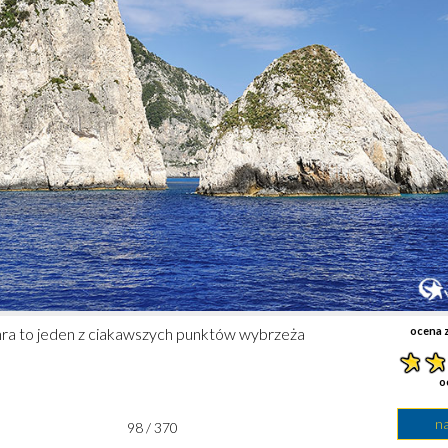
hra to jeden z ciakawszych punktów wybrzeża
ocena z
o
n
98 / 370