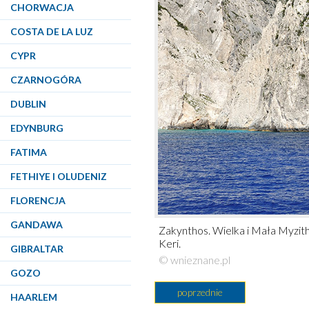
CHORWACJA
COSTA DE LA LUZ
CYPR
CZARNOGÓRA
DUBLIN
EDYNBURG
FATIMA
FETHIYE I OLUDENIZ
FLORENCJA
GANDAWA
Zakynthos. Wielka i Mała Myzit
Keri.
GIBRALTAR
© wnieznane.pl
GOZO
poprzednie
HAARLEM