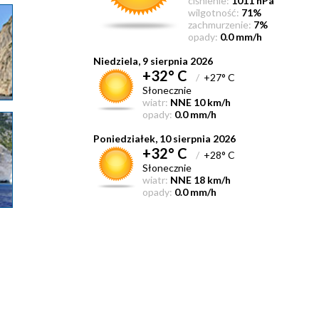
ciśnienie:
1011 hPa
wilgotność:
71%
zachmurzenie:
7%
opady:
0.0 mm/h
Niedziela, 9 sierpnia 2026
+32° C
/
+27° C
Słonecznie
wiatr:
NNE 10 km/h
opady:
0.0 mm/h
Poniedziałek, 10 sierpnia 2026
+32° C
/
+28° C
Słonecznie
wiatr:
NNE 18 km/h
opady:
0.0 mm/h