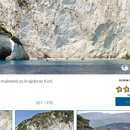
zą malowniczy krajobraz Keri.
ocena z
o
n
107 / 370