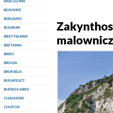
BARCELONA
BEAUVAIS
BERGAMO
Zakynthos.
BODRUM
malowniczy
BRATYSŁAWA
BRETANIA
BRNO
BRUGIA
BRUKSELA
BUDAPESZT
BUENOS AIRES
CHALKIDIKI
CHOPOK