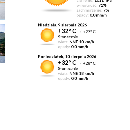
ciśnienie:
1011 hPa
wilgotność:
71%
zachmurzenie:
7%
opady:
0.0 mm/h
Niedziela, 9 sierpnia 2026
+32° C
/
+27° C
Słonecznie
wiatr:
NNE 10 km/h
opady:
0.0 mm/h
Poniedziałek, 10 sierpnia 2026
+32° C
/
+28° C
Słonecznie
wiatr:
NNE 18 km/h
opady:
0.0 mm/h