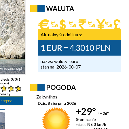
WALUTA
Aktualny średni kurs:
1 EUR
= 4,3010 PLN
nazwa waluty: euro
stan na: 2026-08-07
djęcia:
5
/ 5 (
3
ocen)
POGODA
ceń i Ty!
Zakynthos
astępne
Dziś, 8 sierpnia 2026
+29°
/
+26
°
Słonecznie
wiatr:
NE 3 km/h