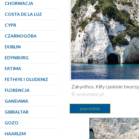
CHORWACJA
COSTA DE LA LUZ
CYPR
CZARNOGÓRA
DUBLIN
EDYNBURG
FATIMA
FETHIYE I OLUDENIZ
Zakynthos. Klify i jaskinie twor
FLORENCJA
© wnieznane.pl
GANDAWA
poprzednie
GIBRALTAR
GOZO
HAARLEM