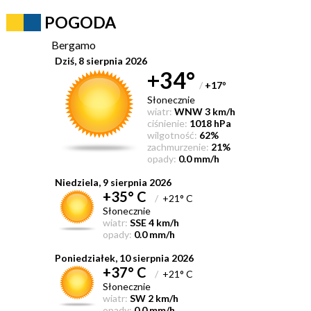
POGODA
Bergamo
Dziś, 8 sierpnia 2026
+34°
/
+17
°
Słonecznie
wiatr:
WNW 3 km/h
ciśnienie:
1018 hPa
wilgotność:
62%
zachmurzenie:
21%
opady:
0.0 mm/h
Niedziela, 9 sierpnia 2026
+35° C
/
+21° C
Słonecznie
wiatr:
SSE 4 km/h
opady:
0.0 mm/h
Poniedziałek, 10 sierpnia 2026
+37° C
/
+21° C
Słonecznie
wiatr:
SW 2 km/h
opady:
0.0 mm/h