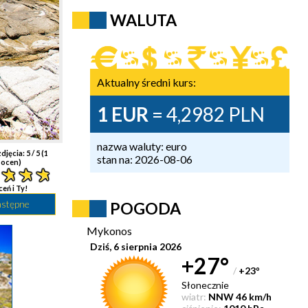
WALUTA
Aktualny średni kurs:
1 EUR
= 4,2982 PLN
nazwa waluty: euro
djęcia:
5
/ 5 (
1
stan na: 2026-08-06
ocen)
ceń i Ty!
astępne
POGODA
Mykonos
Dziś, 6 sierpnia 2026
+27°
/
+23
°
Słonecznie
wiatr:
NNW 46 km/h