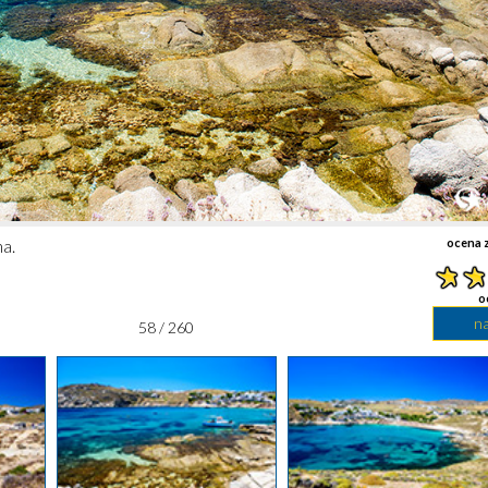
a.
ocena z
o
n
58 / 260