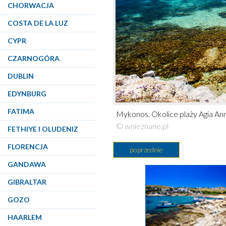
CHORWACJA
COSTA DE LA LUZ
CYPR
CZARNOGÓRA
DUBLIN
EDYNBURG
FATIMA
Mykonos. Okolice plaży Agia Ann
© wnieznane.pl
FETHIYE I OLUDENIZ
FLORENCJA
poprzednie
GANDAWA
GIBRALTAR
GOZO
HAARLEM