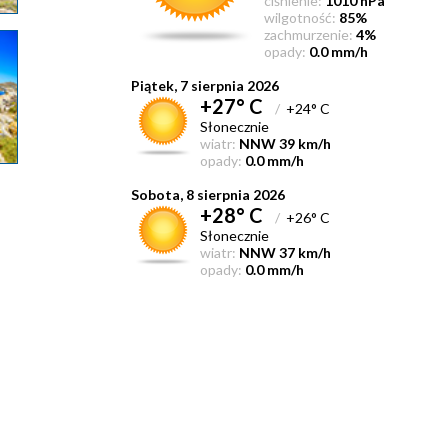
ciśnienie:
1010 hPa
wilgotność:
85%
zachmurzenie:
4%
opady:
0.0 mm/h
Piątek, 7 sierpnia 2026
+27° C
/
+24° C
Słonecznie
wiatr:
NNW 39 km/h
opady:
0.0 mm/h
Sobota, 8 sierpnia 2026
+28° C
/
+26° C
Słonecznie
wiatr:
NNW 37 km/h
opady:
0.0 mm/h