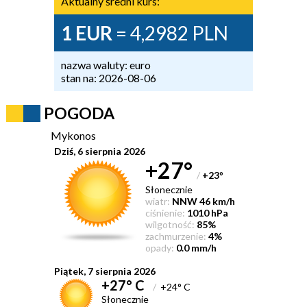
Aktualny średni kurs:
1 EUR
= 4,2982 PLN
nazwa waluty: euro
stan na: 2026-08-06
POGODA
Mykonos
Dziś, 6 sierpnia 2026
+27°
/
+23
°
Słonecznie
wiatr:
NNW 46 km/h
ciśnienie:
1010 hPa
wilgotność:
85%
zachmurzenie:
4%
opady:
0.0 mm/h
Piątek, 7 sierpnia 2026
+27° C
/
+24° C
Słonecznie