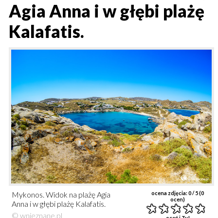
Agia Anna i w głębi plażę
Kalafatis.
Mykonos. Widok na plażę Agia
ocena zdjęcia:
0
/ 5 (
0
ocen)
Anna i w głębi plażę Kalafatis.
© wnieznane.pl
oceń i Ty!