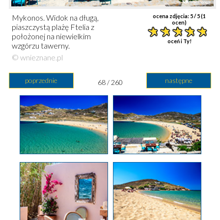
Mykonos. Widok na długą,
ocena zdjęcia:
5
/ 5 (
1
ocen)
piaszczystą plażę Ftelia z
położonej na niewielkim
oceń i Ty!
wzgórzu tawerny.
© wnieznane.pl
poprzednie
następne
68 / 260