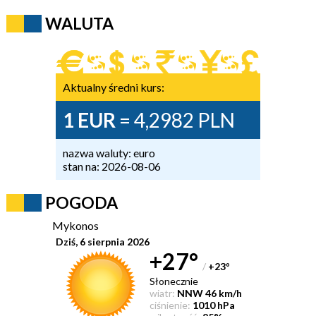
WALUTA
Aktualny średni kurs:
1 EUR
= 4,2982 PLN
nazwa waluty: euro
stan na: 2026-08-06
POGODA
Mykonos
Dziś, 6 sierpnia 2026
+27°
/
+23
°
Słonecznie
wiatr:
NNW 46 km/h
ciśnienie:
1010 hPa