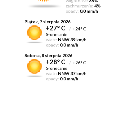
wilgotność:
85%
zachmurzenie:
4%
opady:
0.0 mm/h
Piątek, 7 sierpnia 2026
+27° C
/
+24° C
Słonecznie
wiatr:
NNW 39 km/h
opady:
0.0 mm/h
Sobota, 8 sierpnia 2026
+28° C
/
+26° C
Słonecznie
wiatr:
NNW 37 km/h
opady:
0.0 mm/h