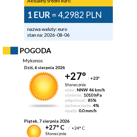
Aktualny średni kurs:
1 EUR
= 4,2982 PLN
nazwa waluty: euro
stan na: 2026-08-06
POGODA
Mykonos
Dziś, 6 sierpnia 2026
+27°
/
+23
°
Słonecznie
wiatr:
NNW 46 km/h
ciśnienie:
1010 hPa
wilgotność:
85%
zachmurzenie:
4%
opady:
0.0 mm/h
Piątek, 7 sierpnia 2026
+27° C
/
+24° C
Słonecznie