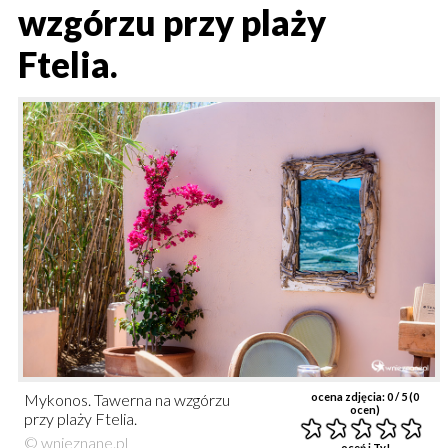
wzgórzu przy plaży
Ftelia.
Mykonos. Tawerna na wzgórzu
ocena zdjęcia:
0
/ 5 (
0
ocen)
przy plaży Ftelia.
© wnieznane.pl
oceń i Ty!