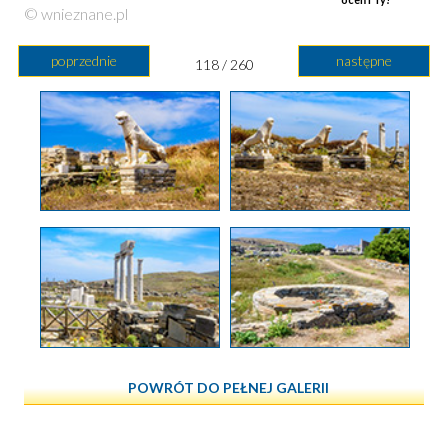
© wnieznane.pl
poprzednie
następne
118 / 260
POWRÓT DO PEŁNEJ GALERII