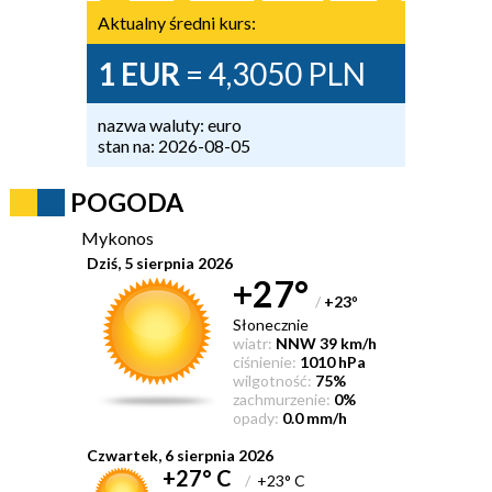
Aktualny średni kurs:
1 EUR
= 4,3050 PLN
nazwa waluty: euro
stan na: 2026-08-05
POGODA
Mykonos
Dziś, 5 sierpnia 2026
+27°
/
+23
°
Słonecznie
wiatr:
NNW 39 km/h
ciśnienie:
1010 hPa
wilgotność:
75%
zachmurzenie:
0%
opady:
0.0 mm/h
Czwartek, 6 sierpnia 2026
+27° C
/
+23° C