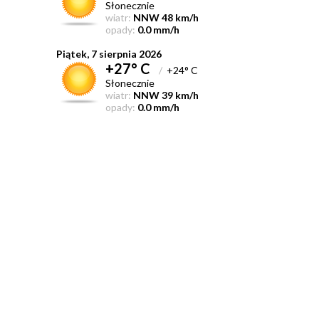
Słonecznie
wiatr:
NNW 48 km/h
opady:
0.0 mm/h
Piątek, 7 sierpnia 2026
+27° C
/
+24° C
Słonecznie
wiatr:
NNW 39 km/h
opady:
0.0 mm/h