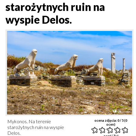
starożytnych ruin na
wyspie Delos.
Mykonos. Na terenie
ocena zdjęcia:
0
/ 5 (
0
ocen)
starożytnych ruin na wyspie
Delos.
oceń i Ty!