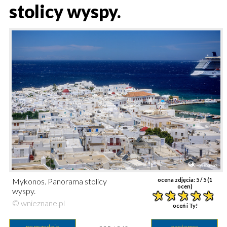
stolicy wyspy.
Mykonos. Panorama stolicy
ocena zdjęcia:
5
/ 5 (
1
ocen)
wyspy.
© wnieznane.pl
oceń i Ty!
poprzednie
następne