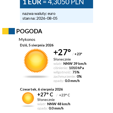
1 EUR
= 4,3050 PLN
nazwa waluty: euro
stan na: 2026-08-05
POGODA
Mykonos
Dziś, 5 sierpnia 2026
+27°
/
+23
°
Słonecznie
wiatr:
NNW 39 km/h
ciśnienie:
1010 hPa
wilgotność:
75%
zachmurzenie:
0%
opady:
0.0 mm/h
Czwartek, 6 sierpnia 2026
+27° C
/
+23° C
Słonecznie
wiatr:
NNW 48 km/h
opady:
0.0 mm/h