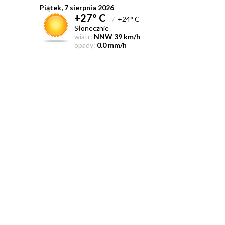
Piątek, 7 sierpnia 2026
+27° C
/
+24° C
Słonecznie
wiatr:
NNW 39 km/h
opady:
0.0 mm/h