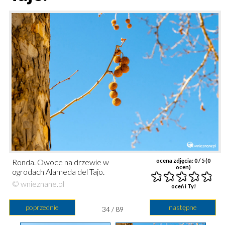
Ronda. Owoce na drzewie w
ocena zdjęcia:
0
/ 5 (
0
ocen)
ogrodach Alameda del Tajo.
© wnieznane.pl
oceń i Ty!
poprzednie
następne
34 / 89