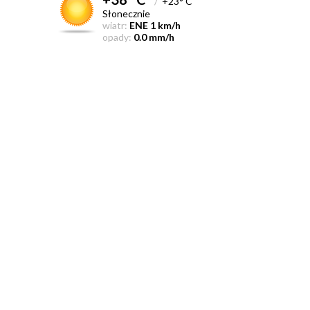
/
+23° C
Słonecznie
wiatr:
ENE 1 km/h
opady:
0.0 mm/h