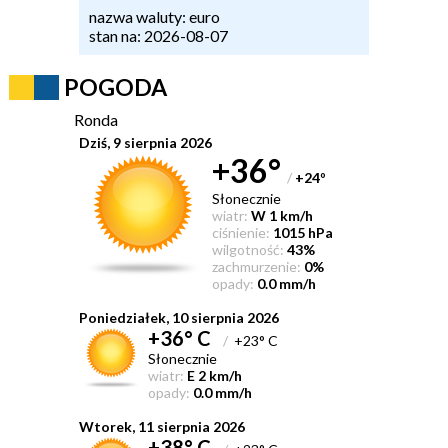
nazwa waluty: euro
stan na: 2026-08-07
POGODA
Ronda
Dziś, 9 sierpnia 2026
+36°
/
+24
°
Słonecznie
wiatr:
W 1 km/h
ciśnienie:
1015 hPa
wilgotność:
43%
zachmurzenie:
0%
opady:
0.0 mm/h
Poniedziałek, 10 sierpnia 2026
+36° C
/
+23° C
Słonecznie
wiatr:
E 2 km/h
opady:
0.0 mm/h
Wtorek, 11 sierpnia 2026
+38° C