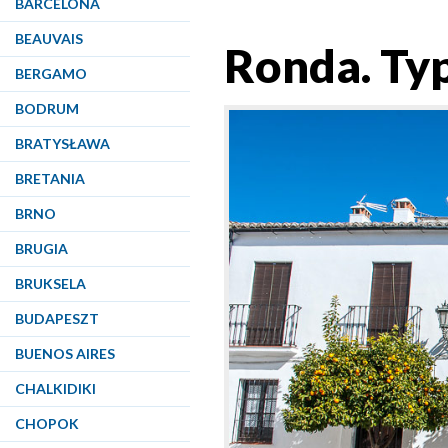
BARCELONA
BEAUVAIS
Ronda. Ty
BERGAMO
BODRUM
BRATYSŁAWA
BRETANIA
BRNO
BRUGIA
BRUKSELA
BUDAPESZT
BUENOS AIRES
CHALKIDIKI
CHOPOK