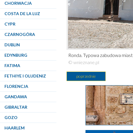
CHORWACJA
COSTA DE LA LUZ
CYPR
CZARNOGÓRA
DUBLIN
Ronda. Typowa zabudowa miast
EDYNBURG
© wnieznane.pl
FATIMA
FETHIYE I OLUDENIZ
poprzednie
FLORENCJA
GANDAWA
GIBRALTAR
GOZO
HAARLEM