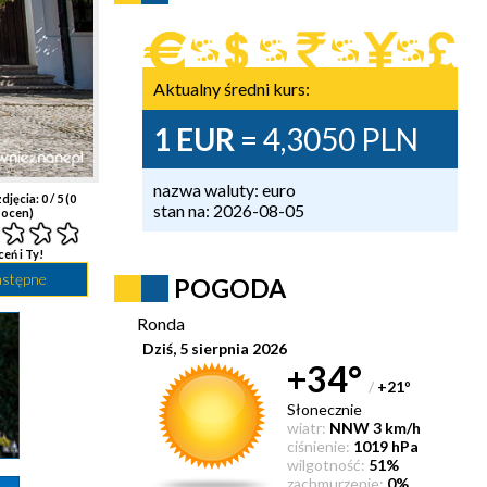
Aktualny średni kurs:
1 EUR
= 4,3050 PLN
nazwa waluty: euro
djęcia:
0
/ 5 (
0
stan na: 2026-08-05
ocen)
ceń i Ty!
astępne
POGODA
Ronda
Dziś, 5 sierpnia 2026
+34°
/
+21
°
Słonecznie
wiatr:
NNW 3 km/h
ciśnienie:
1019 hPa
wilgotność:
51%
zachmurzenie:
0%