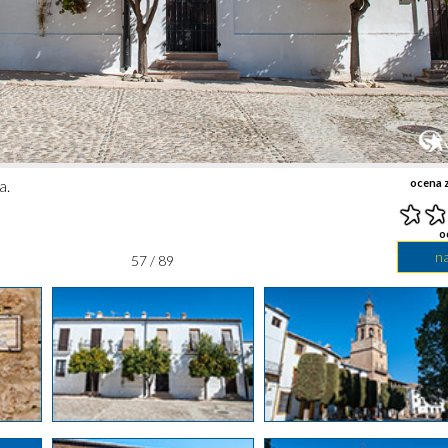
a.
ocena z
o
n
57 / 89