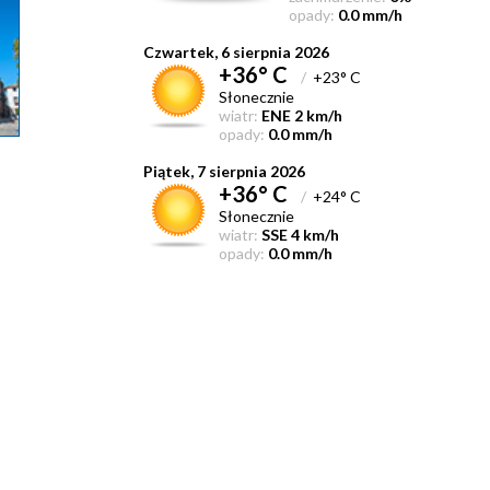
opady:
0.0 mm/h
Czwartek, 6 sierpnia 2026
+36° C
/
+23° C
Słonecznie
wiatr:
ENE 2 km/h
opady:
0.0 mm/h
Piątek, 7 sierpnia 2026
+36° C
/
+24° C
Słonecznie
wiatr:
SSE 4 km/h
opady:
0.0 mm/h