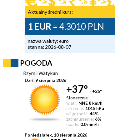
Aktualny średni kurs:
1 EUR
= 4,3010 PLN
nazwa waluty: euro
stan na: 2026-08-07
POGODA
Rzym i Watykan
Dziś, 9 sierpnia 2026
+37°
/
+25
°
Słonecznie
wiatr:
NNE 8 km/h
ciśnienie:
1015 hPa
wilgotność:
44%
zachmurzenie:
6%
opady:
0.0 mm/h
Poniedziałek, 10 sierpnia 2026