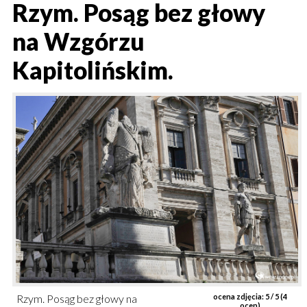
Rzym. Posąg bez głowy
na Wzgórzu
Kapitolińskim.
Rzym. Posąg bez głowy na
ocena zdjęcia:
5
/ 5 (
4
ocen)