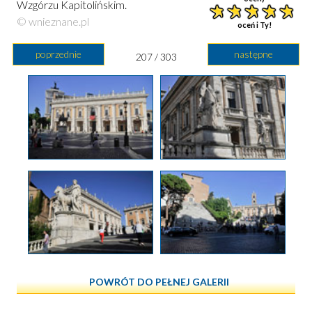
Wzgórzu Kapitolińskim.
© wnieznane.pl
oceń i Ty!
poprzednie
następne
207 / 303
POWRÓT DO PEŁNEJ GALERII