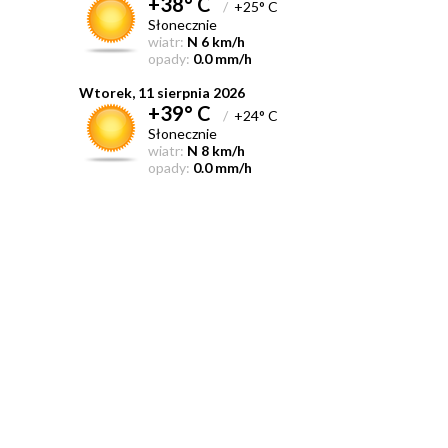
+38° C
/
+25° C
Słonecznie
wiatr:
N 6 km/h
opady:
0.0 mm/h
Wtorek, 11 sierpnia 2026
+39° C
/
+24° C
Słonecznie
wiatr:
N 8 km/h
opady:
0.0 mm/h