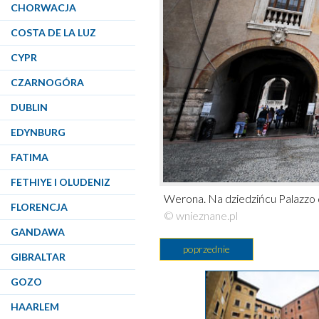
CHORWACJA
COSTA DE LA LUZ
CYPR
CZARNOGÓRA
DUBLIN
EDYNBURG
FATIMA
FETHIYE I OLUDENIZ
Werona. Na dziedzińcu Palazzo 
FLORENCJA
© wnieznane.pl
GANDAWA
poprzednie
GIBRALTAR
GOZO
HAARLEM