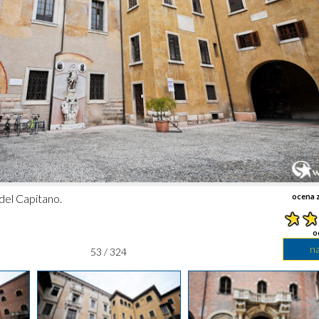
del Capitano.
ocena z
o
n
53 / 324