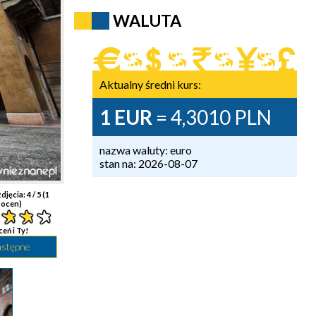
WALUTA
Aktualny średni kurs:
1 EUR
= 4,3010 PLN
nazwa waluty: euro
stan na: 2026-08-07
djęcia:
4
/ 5 (
1
ocen)
ceń i Ty!
astępne