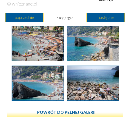
© wnieznane.pl
poprzednie
następne
197 / 324
POWRÓT DO PEŁNEJ GALERII