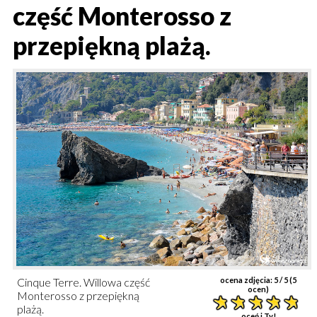
część Monterosso z
przepiękną plażą.
Cinque Terre. Willowa część
ocena zdjęcia:
5
/ 5 (
5
ocen)
Monterosso z przepiękną
plażą.
oceń i Ty!