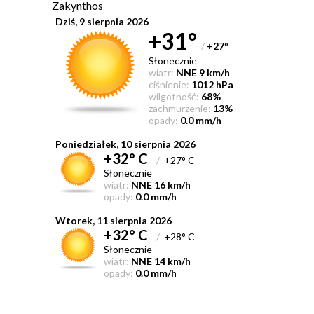
Zakynthos
Dziś, 9 sierpnia 2026
+31°
/
+27
°
Słonecznie
wiatr:
NNE 9 km/h
ciśnienie:
1012 hPa
wilgotność:
68%
zachmurzenie:
13%
opady:
0.0 mm/h
Poniedziałek, 10 sierpnia 2026
+32° C
/
+27° C
Słonecznie
wiatr:
NNE 16 km/h
opady:
0.0 mm/h
Wtorek, 11 sierpnia 2026
+32° C
/
+28° C
Słonecznie
wiatr:
NNE 14 km/h
opady:
0.0 mm/h