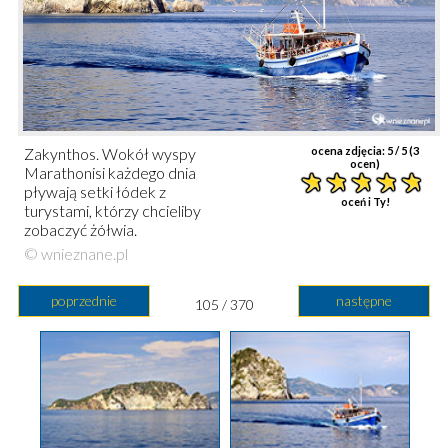
Zakynthos. Wokół wyspy
ocena zdjęcia:
5
/ 5 (
3
ocen)
Marathonisi każdego dnia
pływają setki łódek z
oceń i Ty!
turystami, którzy chcieliby
zobaczyć żółwia.
© wnieznane.pl
poprzednie
następne
105 / 370