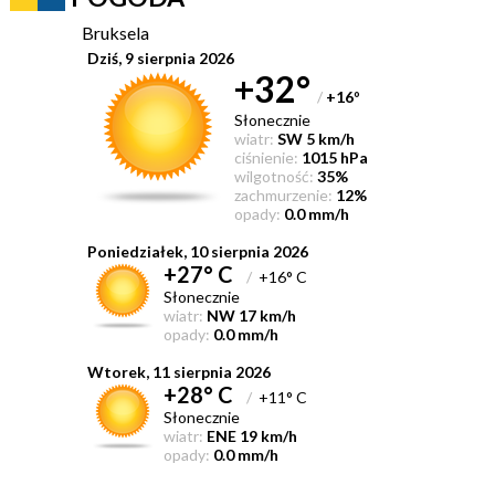
Bruksela
Dziś, 9 sierpnia 2026
+32°
/
+16
°
Słonecznie
wiatr:
SW 5 km/h
ciśnienie:
1015 hPa
wilgotność:
35%
zachmurzenie:
12%
opady:
0.0 mm/h
Poniedziałek, 10 sierpnia 2026
+27° C
/
+16° C
Słonecznie
wiatr:
NW 17 km/h
opady:
0.0 mm/h
Wtorek, 11 sierpnia 2026
+28° C
/
+11° C
Słonecznie
wiatr:
ENE 19 km/h
opady:
0.0 mm/h