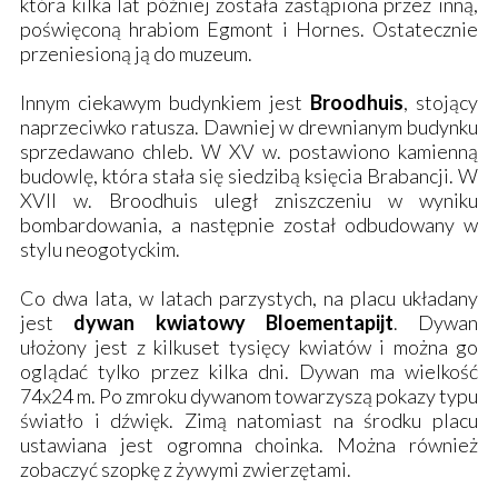
która kilka lat później została zastąpiona przez inną,
poświęconą hrabiom Egmont i Hornes. Ostatecznie
przeniesioną ją do muzeum.
Innym ciekawym budynkiem jest
Broodhuis
, stojący
naprzeciwko ratusza. Dawniej w drewnianym budynku
sprzedawano chleb. W XV w. postawiono kamienną
budowlę, która stała się siedzibą księcia Brabancji. W
XVII w. Broodhuis uległ zniszczeniu w wyniku
bombardowania, a następnie został odbudowany w
stylu neogotyckim.
Co dwa lata, w latach parzystych, na placu układany
jest
dywan kwiatowy Bloementapijt
. Dywan
ułożony jest z kilkuset tysięcy kwiatów i można go
oglądać tylko przez kilka dni. Dywan ma wielkość
74x24 m. Po zmroku dywanom towarzyszą pokazy typu
światło i dźwięk. Zimą natomiast na środku placu
ustawiana jest ogromna choinka. Można również
zobaczyć szopkę z żywymi zwierzętami.