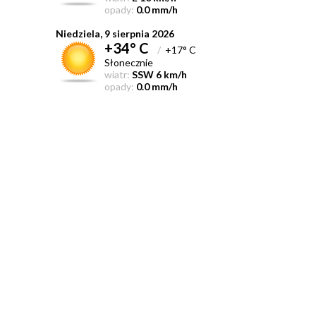
opady:
0.0 mm/h
Niedziela, 9 sierpnia 2026
+34° C
/
+17° C
Słonecznie
wiatr:
SSW 6 km/h
opady:
0.0 mm/h