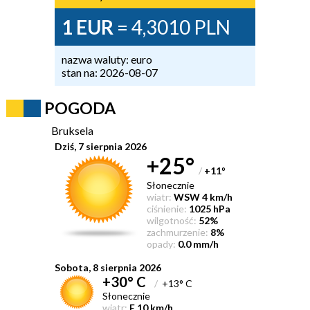
1 EUR
= 4,3010 PLN
nazwa waluty: euro
stan na: 2026-08-07
POGODA
Bruksela
Dziś, 7 sierpnia 2026
+25°
/
+11
°
Słonecznie
wiatr:
WSW 4 km/h
ciśnienie:
1025 hPa
wilgotność:
52%
zachmurzenie:
8%
opady:
0.0 mm/h
Sobota, 8 sierpnia 2026
+30° C
/
+13° C
Słonecznie
wiatr:
E 10 km/h