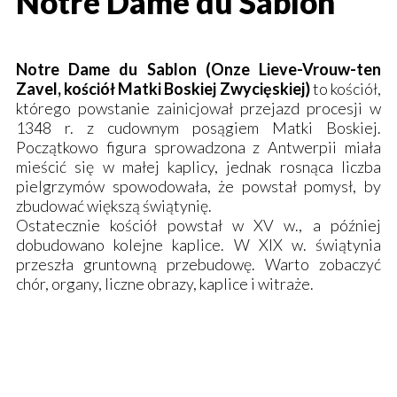
Notre Dame du Sablon
Notre Dame du
Sablon
(
Onze
Lieve
-
Vrouw
-
ten
Zavel, kościół Matki Boskiej Zwycięskiej
)
to kościół,
którego powstanie zainicjował przejazd procesji w
1348 r. z cudownym posągiem Matki Boskiej.
Początkowo figura sprowadzona z Antwerpii miała
mieścić się w małej kaplicy, jednak rosnąca liczba
pielgrzymów spowodowała, że powstał pomysł, by
zbudować większą świątynię.
Ostatecznie kościół powstał w XV w., a później
dobudowano kolejne kaplice. W XIX w. świątynia
przeszła gruntowną przebudowę. Warto zobaczyć
chór, organy, liczne obrazy, kaplice i witraże.