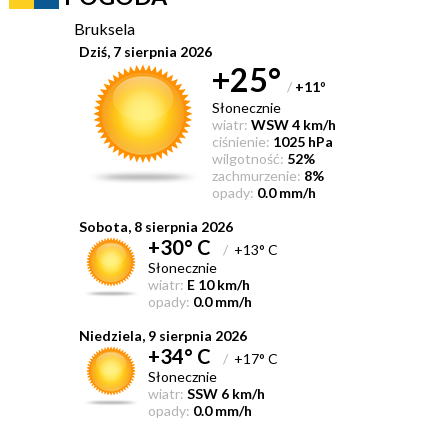
Bruksela
Dziś, 7 sierpnia 2026
+25°
/
+11
°
Słonecznie
wiatr:
WSW 4 km/h
ciśnienie:
1025 hPa
wilgotność:
52%
zachmurzenie:
8%
opady:
0.0 mm/h
Sobota, 8 sierpnia 2026
+30° C
/
+13° C
Słonecznie
wiatr:
E 10 km/h
opady:
0.0 mm/h
Niedziela, 9 sierpnia 2026
+34° C
/
+17° C
Słonecznie
wiatr:
SSW 6 km/h
opady:
0.0 mm/h