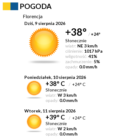
POGODA
Florencja
Dziś, 9 sierpnia 2026
+38°
/
+24
°
Słonecznie
wiatr:
NE 3 km/h
ciśnienie:
1017 hPa
wilgotność:
41%
zachmurzenie:
5%
opady:
0.0 mm/h
Poniedziałek, 10 sierpnia 2026
+38° C
/
+24° C
Słonecznie
wiatr:
W 3 km/h
opady:
0.0 mm/h
Wtorek, 11 sierpnia 2026
+39° C
/
+24° C
Słonecznie
wiatr:
W 2 km/h
opady:
0.0 mm/h