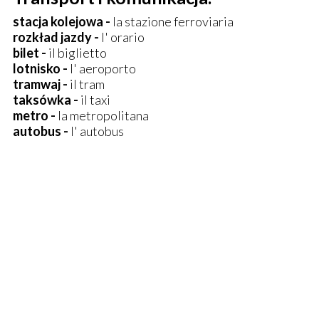
stacja kolejowa -
la stazione ferroviaria
rozkład jazdy -
l' orario
bilet -
il biglietto
lotnisko -
l' aeroporto
tramwaj -
il tram
taksówka -
il taxi
metro -
la metropolitana
autobus -
l' autobus