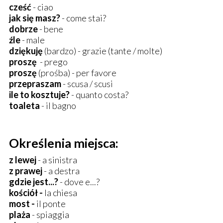
cześć
- ciao
jak się masz?
- come stai?
dobrze
- bene
źle
- male
dziękuję
(bardzo) - grazie (tante / molte)
proszę
- prego
proszę
(prośba) - per favore
przepraszam
- scusa / scusi
ile to kosztuje?
- quanto costa?
toaleta
- il bagno
Określenia miejsca:
z lewej
- a sinistra
z prawej
- a destra
gdzie jest...?
- dove e...?
kościół -
la chiesa
most -
il ponte
plaża
- spiaggia