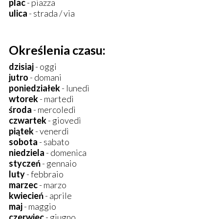
plac
- piazza
ulica
- strada / via
Określenia czasu:
dzisiaj
- oggi
jutro
- domani
poniedziałek
- lunedì
wtorek
- martedì
środa
- mercoledì
czwartek
- giovedì
piątek
- venerdì
sobota
- sabato
niedziela
- domenica
styczeń
- gennaio
luty
- febbraio
marzec
- marzo
kwiecień
- aprile
maj
- maggio
czerwiec
- giugno