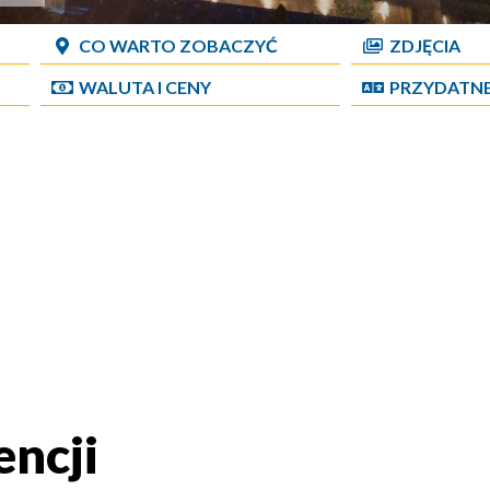
CO WARTO ZOBACZYĆ
ZDJĘCIA
WALUTA I CENY
PRZYDATN
encji