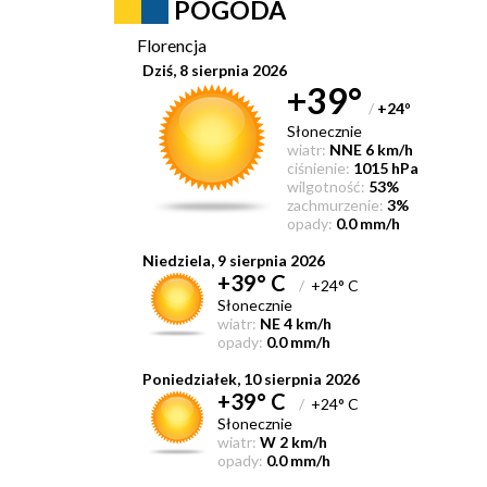
POGODA
Florencja
Dziś, 8 sierpnia 2026
+39°
/
+24
°
Słonecznie
wiatr:
NNE 6 km/h
ciśnienie:
1015 hPa
wilgotność:
53%
zachmurzenie:
3%
opady:
0.0 mm/h
Niedziela, 9 sierpnia 2026
+39° C
/
+24° C
Słonecznie
wiatr:
NE 4 km/h
opady:
0.0 mm/h
Poniedziałek, 10 sierpnia 2026
+39° C
/
+24° C
Słonecznie
wiatr:
W 2 km/h
opady:
0.0 mm/h