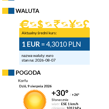
WALUTA
Aktualny średni kurs:
1 EUR
= 4,3010 PLN
nazwa waluty: euro
stan na: 2026-08-07
POGODA
Korfu
Dziś, 9 sierpnia 2026
+30°
/
+26
°
Słonecznie
wiatr:
ESE 1 km/h
ciśnienie:
1012 hPa