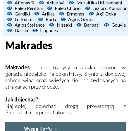
Afionas
Acharavi
Moraitika i Messonghi
Paleo Perithia
Paleo Chorio
Jezioro Korission
Gardiki
Arillas
Ermones
Agii Deka
Lefkimmi
Roda
Agios Gordis
Agios Stefanos
Nissaki
Barbati
Gouvia
Dassia
Liapades
Makrades
Makrades
to mała tradycyjna wioska, położona w
górach, niedaleko Paleokastritsy. Słynie z domowej
roboty wina oraz świeżych ziół, sprzedawanych na
straganach przy drodze.
Jak dojechać?
Najlepiej dojechać drogą prowadzącą z
Paleokastritsy przez Lakones.