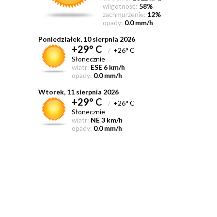
wilgotność:
58%
zachmurzenie:
12%
opady:
0.0 mm/h
Poniedziałek, 10 sierpnia 2026
+29° C
/
+26° C
Słonecznie
wiatr:
ESE 6 km/h
opady:
0.0 mm/h
Wtorek, 11 sierpnia 2026
+29° C
/
+26° C
Słonecznie
wiatr:
NE 3 km/h
opady:
0.0 mm/h