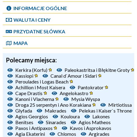
INFORMACJE OGÓLNE
WALUTA I CENY
PRZYDATNE SŁÓWKA
MAPA
Polecamy miejsca:
Kerkira (Korfu)
Paleokastritsa i Błękitne Groty
Kassiopi
Canal d`Amour i Sidari
Peroulades i Logas Beach
Achillion i Most Kaisera
Pantokrator
Cape Drastis
Angelokastro
Kanoni i Vlacherna
Mysia Wyspa
Droga 25 serpentyn i Ano Korakiana
Mirtiotissa
Glyfada
Makrades
Pelekas i Kaiser`s Throne
Agios Georgios
Kouloura
Lakones
Benitses
Sinarades
Agios Matheos
Paxos i Antipaxos
Kavos i Asprokavos
Agia Ekaterini
Chlomos
Argirades