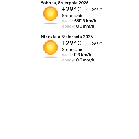
Sobota, 8 sierpnia 2026
+29° C
/
+25° C
Słonecznie
wiatr:
SSE 3 km/h
opady:
0.0 mm/h
Niedziela, 9 sierpnia 2026
+29° C
/
+26° C
Słonecznie
wiatr:
E 3 km/h
opady:
0.0 mm/h