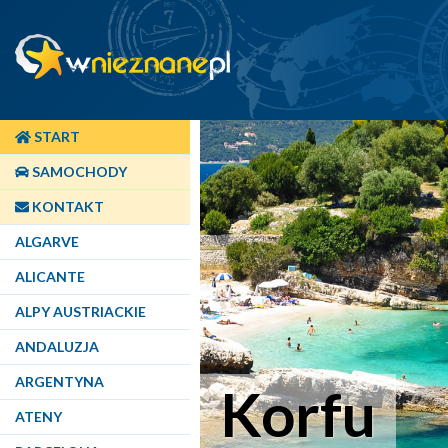
START
SAMOCHODY
KONTAKT
ALGARVE
ALICANTE
ALPY AUSTRIACKIE
ANDALUZJA
ARGENTYNA
Korfu
ATENY