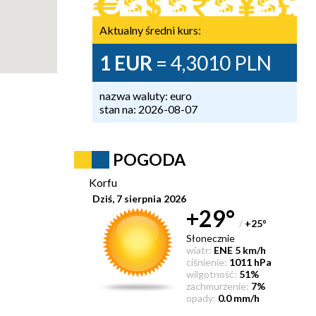
Aktualny średni kurs:
1 EUR
= 4,3010 PLN
nazwa waluty: euro
stan na: 2026-08-07
POGODA
Korfu
Dziś, 7 sierpnia 2026
+29°
/
+25
°
Słonecznie
wiatr:
ENE 5 km/h
ciśnienie:
1011 hPa
wilgotność:
51%
zachmurzenie:
7%
opady:
0.0 mm/h