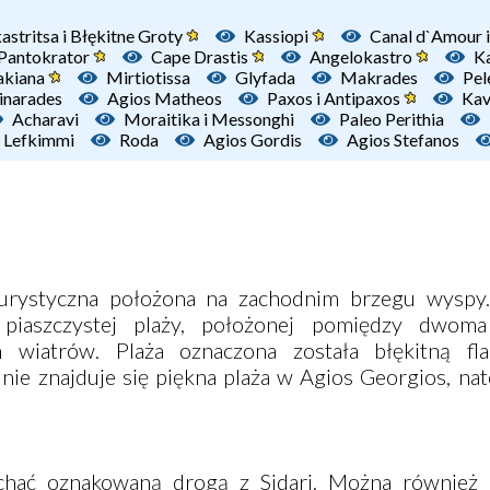
astritsa i Błękitne Groty
Kassiopi
Canal d`Amour i
Pantokrator
Cape Drastis
Angelokastro
Ka
akiana
Mirtiotissa
Glyfada
Makrades
Pel
inarades
Agios Matheos
Paxos i Antipaxos
Kav
Acharavi
Moraitika i Messonghi
Paleo Perithia
Lefkimmi
Roda
Agios Gordis
Agios Stefanos
rystyczna położona na zachodnim brzegu wyspy.
j piaszczystej plaży, położonej pomiędzy dwoma
h wiatrów. Plaża oznaczona została błękitną fla
nie znajduje się piękna plaża w Agios Georgios, na
jechać oznakowaną drogą z Sidari. Można również 