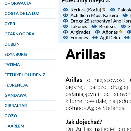
Polecamy miejsca:
CHORWACJA
Kerkira (Korfu)
Paleok
COSTA DE LA LUZ
Achillion i Most Kaisera
Droga 25 serpentyn i Ano Kor
CYPR
Lakones
Benitses
S
Argirades
Afionas
CZARNOGÓRA
Ermones
Agii Deka
DUBLIN
Arillas
EDYNBURG
FATIMA
FETHIYE I OLUDENIZ
Arillas
to miejscowość tu
FLORENCJA
pięknej, bardzo długie
osłaniającymi od silnyc
GANDAWA
kilometrów dalej na połud
GIBRALTAR
północ - Agios Stefanos.
GOZO
Jak dojechać?
HAARLEM
Do Arillas najlepiej do