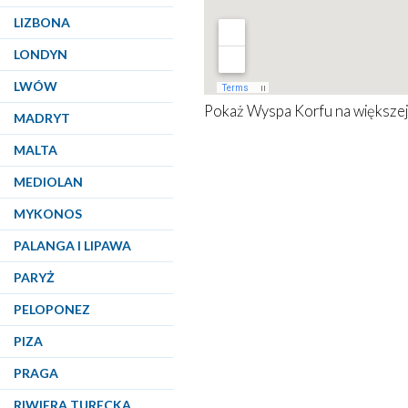
LIZBONA
LONDYN
LWÓW
Pokaż
Wyspa Korfu
na większej
MADRYT
MALTA
MEDIOLAN
MYKONOS
PALANGA I LIPAWA
PARYŻ
PELOPONEZ
PIZA
PRAGA
RIWIERA TURECKA