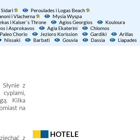
 Sidari
Peroulades i Logas Beach
noni i Vlacherna
Mysia Wyspa
ekas i Kaiser`s Throne
Agios Georgios
Kouloura
os i Asprokavos
Agia Ekaterini
Chlomos
Paleo Chorio
Jezioro Korission
Gardiki
Arillas
Nissaki
Barbati
Gouvia
Dassia
Liapades
 Słynie z
 cyplami,
gą. Kilka
tomiast na
HOTELE
zjechać z