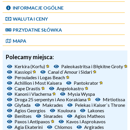
INFORMACJE OGÓLNE
WALUTA I CENY
PRZYDATNE SŁÓWKA
MAPA
Polecamy miejsca:
Kerkira (Korfu)
Paleokastritsa i Błękitne Groty
Kassiopi
Canal d`Amour i Sidari
Peroulades i Logas Beach
Achillion i Most Kaisera
Pantokrator
Cape Drastis
Angelokastro
Kanoni i Vlacherna
Mysia Wyspa
Droga 25 serpentyn i Ano Korakiana
Mirtiotissa
Glyfada
Makrades
Pelekas i Kaiser`s Throne
Agios Georgios
Kouloura
Lakones
Benitses
Sinarades
Agios Matheos
Paxos i Antipaxos
Kavos i Asprokavos
Agia Ekaterini
Chlomos
Argirades