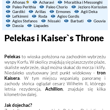
Afionas
Acharavi
Moraitika i Messonghi
Paleo Perithia
Paleo Chorio
Jezioro Korission
Gardiki
Arillas
Ermones
Agii Deka
Lefkimmi
Roda
Agios Gordis
Agios Stefanos
Nissaki
Barbati
Gouvia
Dassia
Liapades
Pelekas i Kaiser`s Throne
Pelekas
to wioska położona na zachodnim wybrzeżu
wyspy Korfu. W okolicy znajdują się piaszczyste plaże,
skaliste wybrzeże, skąd można skakać do morza i klify.
Niedaleko usytuowany jest punkt widokowy -
tron
Kaisera
. W tym miejscu wspaniałą panoramę i
zachody słońca oglądał cesarz Wilhelm II, którego
letnia rezydencja,
Achillion
, znajduje się kilka
kilometrów dalej.
Jak dojechać?