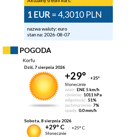
Aktualny średni kurs:
1 EUR
= 4,3010 PLN
nazwa waluty: euro
stan na: 2026-08-07
POGODA
Korfu
Dziś, 7 sierpnia 2026
+29°
/
+25
°
Słonecznie
wiatr:
ENE 5 km/h
ciśnienie:
1011 hPa
wilgotność:
51%
zachmurzenie:
7%
opady:
0.0 mm/h
Sobota, 8 sierpnia 2026
+29° C
/
+25° C
Słonecznie