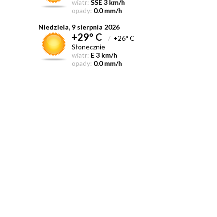
wiatr:
SSE 3 km/h
opady:
0.0 mm/h
Niedziela, 9 sierpnia 2026
+29° C
/
+26° C
Słonecznie
wiatr:
E 3 km/h
opady:
0.0 mm/h