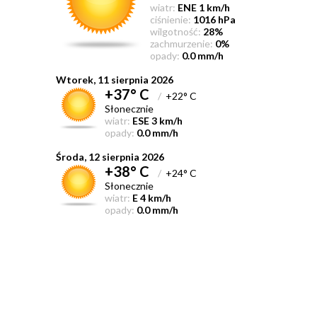
wiatr:
ENE 1 km/h
ciśnienie:
1016 hPa
wilgotność:
28%
zachmurzenie:
0%
opady:
0.0 mm/h
Wtorek, 11 sierpnia 2026
+37° C
/
+22° C
Słonecznie
wiatr:
ESE 3 km/h
opady:
0.0 mm/h
Środa, 12 sierpnia 2026
+38° C
/
+24° C
Słonecznie
wiatr:
E 4 km/h
opady:
0.0 mm/h