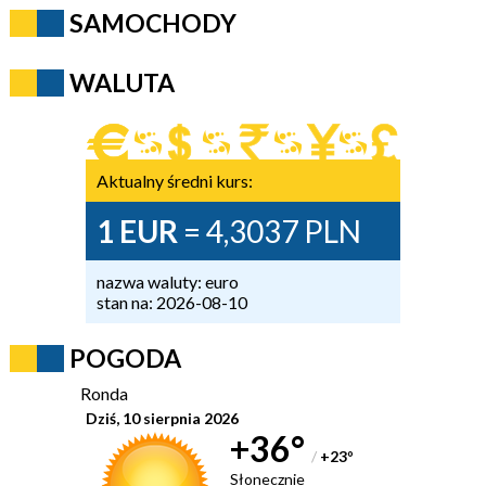
SAMOCHODY
WALUTA
Aktualny średni kurs:
1 EUR
= 4,3037 PLN
nazwa waluty: euro
stan na: 2026-08-10
POGODA
Ronda
Dziś, 10 sierpnia 2026
+36°
/
+23
°
Słonecznie