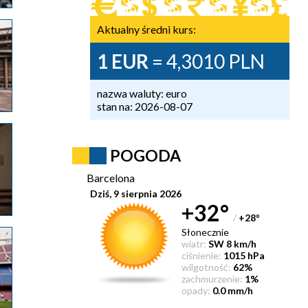
Aktualny średni kurs:
1 EUR
= 4,3010 PLN
nazwa waluty: euro
stan na: 2026-08-07
POGODA
Barcelona
Dziś, 9 sierpnia 2026
+32°
/
+28
°
Słonecznie
wiatr:
SW 8 km/h
ciśnienie:
1015 hPa
wilgotność:
62%
zachmurzenie:
1%
opady:
0.0 mm/h