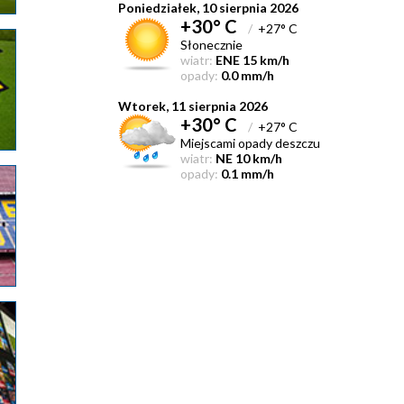
Poniedziałek, 10 sierpnia 2026
+30° C
/
+27° C
Słonecznie
wiatr:
ENE 15 km/h
opady:
0.0 mm/h
Wtorek, 11 sierpnia 2026
+30° C
/
+27° C
Miejscami opady deszczu
wiatr:
NE 10 km/h
opady:
0.1 mm/h