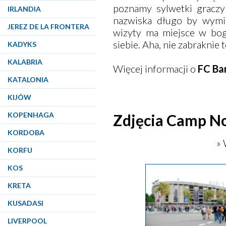
poznamy sylwetki graczy
IRLANDIA
nazwiska długo by wymie
JEREZ DE LA FRONTERA
wizyty ma miejsce w bog
siebie. Aha, nie zabraknie 
KADYKS
KALABRIA
Więcej informacji o
FC Ba
KATALONIA
KIJÓW
KOPENHAGA
Zdjęcia Camp N
KORDOBA
» 
KORFU
KOS
KRETA
KUSADASI
LIVERPOOL