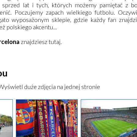
 sprzed lat i tych, których możemy pamiętać z bo
nić. Poczujemy zapach wielkiego futbolu. Oczywiś
ato wyposażonym sklepie, gdzie każdy fan znajdzi
też polskiego akcentu...
rcelona
znajdziesz
tutaj
.
ou
Wyświetl duże zdjęcia na jednej stronie