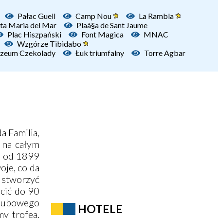
Pałac Guell
Camp Nou
La Rambla
ta Maria del Mar
Plaà§a de Sant Jaume
Plac Hiszpański
Font Magica
MNAC
Wzgórze Tibidabo
zeum Czekolady
Łuk triumfalny
Torre Agbar
a Familia,
 na całym
je od 1899
oje, co da
y stworzyć
cić do 90
klubowego
HOTELE
y trofea,