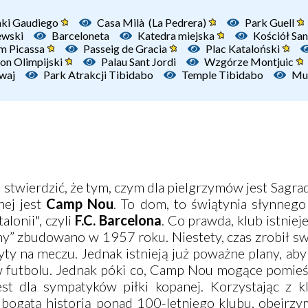
ki Gaudiego
Casa Milà (La Pedrera)
Park Guell
ewski
Barceloneta
Katedra miejska
Kościół San
 Picassa
Passeig de Gracia
Plac Kataloński
ion Olimpijski
Palau Sant Jordi
Wzgórze Montjuic
mwaj
Park Atrakcji Tibidabo
Temple Tibidabo
Mu
stwierdzić, że tym, czym dla pielgrzymów jest Sagrad
nej jest
Camp Nou
. To dom, to świątynia słynnego
lonii", czyli
F.C. Barcelona
. Co prawda, klub istnie
any” zbudowano w 1957 roku. Niestety, czas zrobił sw
zyty na meczu. Jednak istnieją już poważne plany, ab
 futbolu. Jednak póki co, Camp Nou mogące pomieś
est dla sympatyków piłki kopanej. Korzystając z 
ogatą historią ponad 100-letniego klubu, obejrzym