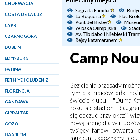
Polecamy miejsca:
CHORWACJA
Sagrada Familia
Budyn
COSTA DE LA LUZ
La Boqueira
Plac Król
Pont del Bisbe
Muzeum
CYPR
Wioska Olimpijska
Stad
Av. Tibidabo i Niebieski Tra
CZARNOGÓRA
Rejsy katamaranem
DUBLIN
Camp Nou
EDYNBURG
FATIMA
FETHIYE I OLUDENIZ
Bez cienia przesady można 
FLORENCJA
tym dla kibiców piłki noż
świecie klubu – "Duma Kata
GANDAWA
roku, ale stadion „Blaugr
GIBRALTAR
się odczuć przy okazji wi
nową arenę dla wirtuozów
GOZO
tysięcy fanów, otwarta j
HAARLEM
muzeum zapoznamy się z b