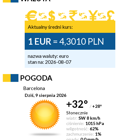
Aktualny średni kurs:
1 EUR
= 4,3010 PLN
nazwa waluty: euro
stan na: 2026-08-07
POGODA
Barcelona
Dziś, 9 sierpnia 2026
+32°
/
+28
°
Słonecznie
wiatr:
SW 8 km/h
ciśnienie:
1015 hPa
wilgotność:
62%
zachmurzenie:
1%
opady:
0.0 mm/h