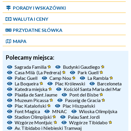
PORADY I WSKAZÓWKI
WALUTA I CENY
PRZYDATNE SŁÓWKA
MAPA
Polecamy miejsca:
Sagrada Familia
Budynki Gaudiego
Casa Milà (La Pedrera)
Park Guell
Pałac Guell
Camp Nou
La Rambla
La Boqueira
Plac Królewski
Barceloneta
Katedra miejska
Kościół Santa Maria del Mar
Plaà§a de Sant Jaume
Pont del Bisbe
Muzeum Picassa
Passeig de Gracia
Plac Kataloński
Plac Hiszpański
Font Magica
MNAC
Wioska Olimpijska
Stadion Olimpijski
Palau Sant Jordi
Wzgórze Montjuic
Wzgórze Tibidabo
Av. Tibidabo i Niebieski Tramwaj