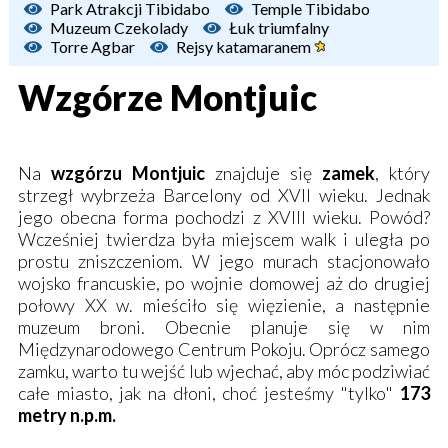
Park Atrakcji Tibidabo
Temple Tibidabo
Muzeum Czekolady
Łuk triumfalny
Torre Agbar
Rejsy katamaranem
Wzgórze Montjuic
Na
wzgórzu Montjuic
znajduje się
zamek
, który
strzegł wybrzeża Barcelony od XVII wieku. Jednak
jego obecna forma pochodzi z XVIII wieku. Powód?
Wcześniej twierdza była miejscem walk i uległa po
prostu zniszczeniom. W jego murach stacjonowało
wojsko francuskie, po wojnie domowej aż do drugiej
połowy XX w. mieściło się więzienie, a następnie
muzeum broni. Obecnie planuje się w nim
Międzynarodowego Centrum Pokoju. Oprócz samego
zamku, warto tu wejść lub wjechać, aby móc podziwiać
całe miasto, jak na dłoni, choć jesteśmy "tylko"
173
metry n.p.m.