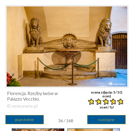
Florencja. Rzeźby lwów w
ocena zdjęcia:
5
/ 5 (
1
ocen)
Palazzo Vecchio.
© wnieznane.pl
oceń i Ty!
poprzednie
następne
36 / 168