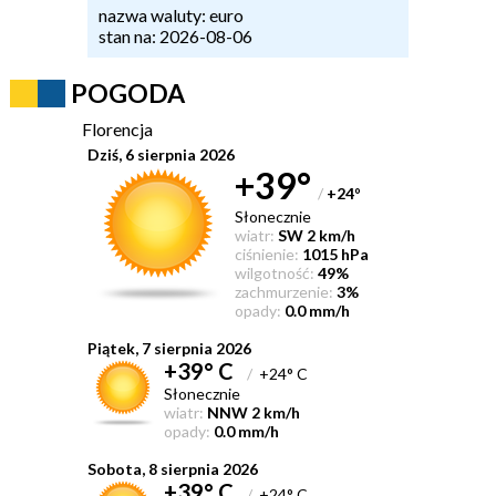
nazwa waluty: euro
stan na: 2026-08-06
POGODA
Florencja
Dziś, 6 sierpnia 2026
+39°
/
+24
°
Słonecznie
wiatr:
SW 2 km/h
ciśnienie:
1015 hPa
wilgotność:
49%
zachmurzenie:
3%
opady:
0.0 mm/h
Piątek, 7 sierpnia 2026
+39° C
/
+24° C
Słonecznie
wiatr:
NNW 2 km/h
opady:
0.0 mm/h
Sobota, 8 sierpnia 2026
+39° C
/
+24° C