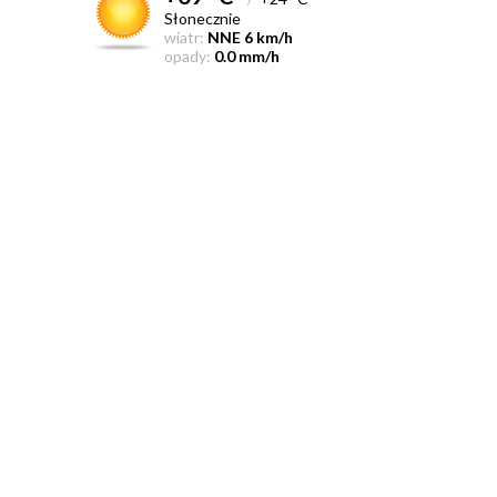
Słonecznie
wiatr:
NNE 6 km/h
opady:
0.0 mm/h