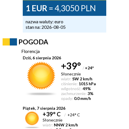
1 EUR
= 4,3050 PLN
nazwa waluty: euro
stan na: 2026-08-05
POGODA
Florencja
Dziś, 6 sierpnia 2026
+39°
/
+24
°
Słonecznie
wiatr:
SW 2 km/h
ciśnienie:
1015 hPa
wilgotność:
49%
zachmurzenie:
3%
opady:
0.0 mm/h
Piątek, 7 sierpnia 2026
+39° C
/
+24° C
Słonecznie
wiatr:
NNW 2 km/h