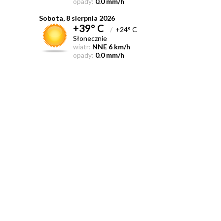
opady:
0.0 mm/h
Sobota, 8 sierpnia 2026
+39° C
/
+24° C
Słonecznie
wiatr:
NNE 6 km/h
opady:
0.0 mm/h