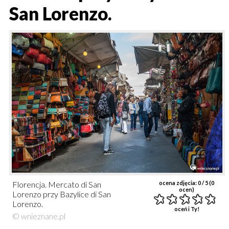
San Lorenzo.
Florencja. Mercato di San
ocena zdjęcia:
0
/ 5 (
0
ocen)
Lorenzo przy Bazylice di San
Lorenzo.
oceń i Ty!
© wnieznane.pl