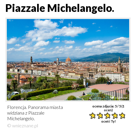
Piazzale Michelangelo.
Florencja. Panorama miasta
ocena zdjęcia:
5
/ 5 (
1
ocen)
widziana z Piazzale
Michelangelo.
oceń i Ty!
© wnieznane.pl