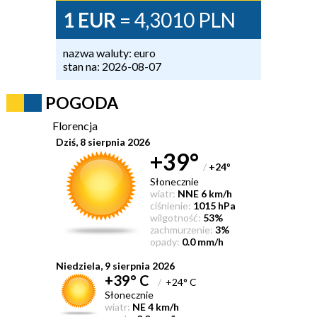
1 EUR
= 4,3010 PLN
nazwa waluty: euro
stan na: 2026-08-07
POGODA
Florencja
Dziś, 8 sierpnia 2026
+39°
/
+24
°
Słonecznie
wiatr:
NNE 6 km/h
ciśnienie:
1015 hPa
wilgotność:
53%
zachmurzenie:
3%
opady:
0.0 mm/h
Niedziela, 9 sierpnia 2026
+39° C
/
+24° C
Słonecznie
wiatr:
NE 4 km/h