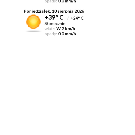
opady:
0.0 mm/h
Poniedziałek, 10 sierpnia 2026
+39° C
/
+24° C
Słonecznie
wiatr:
W 2 km/h
opady:
0.0 mm/h