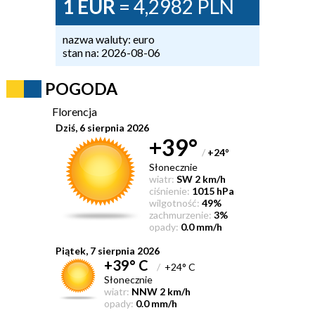
1 EUR
= 4,2982 PLN
nazwa waluty: euro
stan na: 2026-08-06
POGODA
Florencja
Dziś, 6 sierpnia 2026
+39°
/
+24
°
Słonecznie
wiatr:
SW 2 km/h
ciśnienie:
1015 hPa
wilgotność:
49%
zachmurzenie:
3%
opady:
0.0 mm/h
Piątek, 7 sierpnia 2026
+39° C
/
+24° C
Słonecznie
wiatr:
NNW 2 km/h
opady:
0.0 mm/h