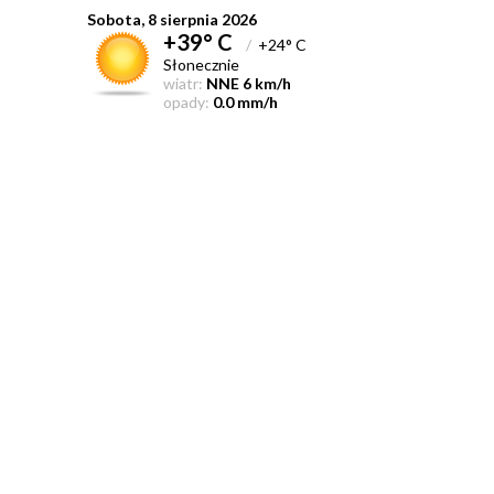
Sobota, 8 sierpnia 2026
+39° C
/
+24° C
Słonecznie
wiatr:
NNE 6 km/h
opady:
0.0 mm/h