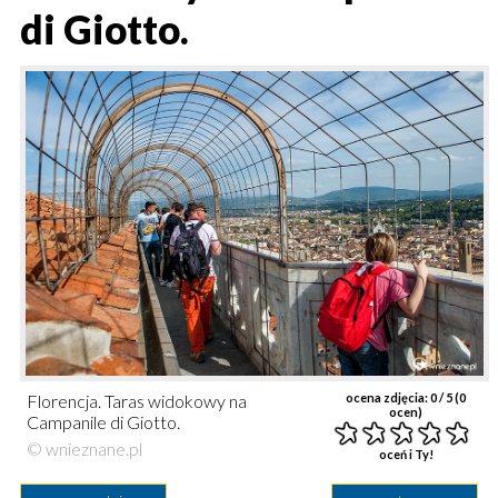
di Giotto.
Florencja. Taras widokowy na
ocena zdjęcia:
0
/ 5 (
0
ocen)
Campanile di Giotto.
© wnieznane.pl
oceń i Ty!