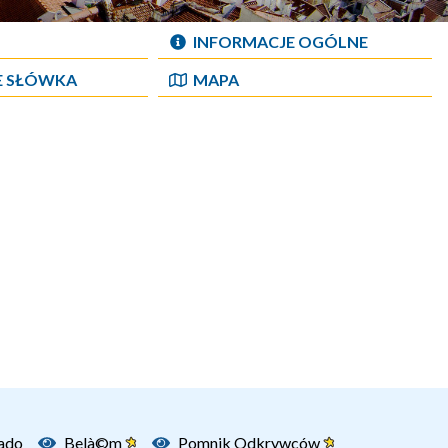
INFORMACJE OGÓLNE
E SŁÓWKA
MAPA
ado
Belà©m
Pomnik Odkrywców