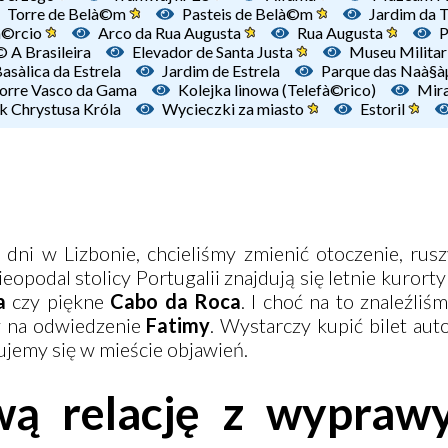
Torre de Belà©m
Pasteis de Belà©m
Jardim da 
à©rcio
Arco da Rua Augusta
Rua Augusta
P
 A Brasileira
Elevador de Santa Justa
Museu Militar
asà­lica da Estrela
Jardim de Estrela
Parque das Naà§à
orre Vasco da Gama
Kolejka linowa (Telefà©rico)
Mir
k Chrystusa Króla
Wycieczki za miasto
Estoril
 dni w Lizbonie, chcieliśmy zmienić otoczenie, rus
eopodal stolicy Portugalii znajdują się letnie kurorty
a
czy piękne
Cabo da Roca
. I choć na to znaleźliśm
y na odwiedzenie
Fatimy
. Wystarczy kupić bilet au
ujemy się w mieście objawień.
wą relację z wypraw