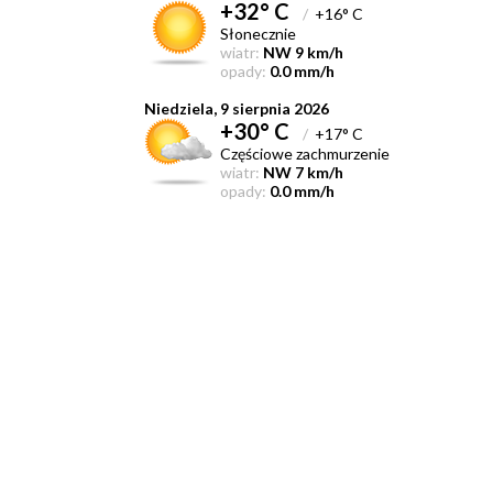
+32° C
/
+16° C
Słonecznie
wiatr:
NW 9 km/h
opady:
0.0 mm/h
Niedziela, 9 sierpnia 2026
+30° C
/
+17° C
Częściowe zachmurzenie
wiatr:
NW 7 km/h
opady:
0.0 mm/h