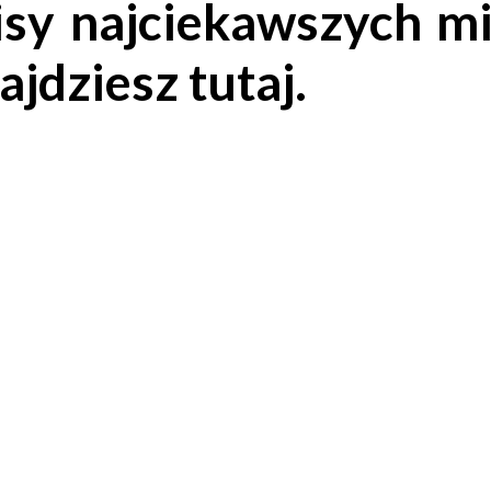
isy najciekawszych mi
najdziesz tutaj
.