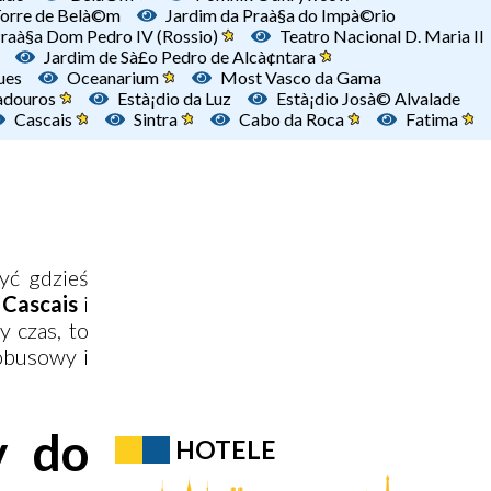
Torre de Belà©m
Jardim da Praà§a do Impà©rio
raà§a Dom Pedro IV (Rossio)
Teatro Nacional D. Maria II
Jardim de Sà£o Pedro de Alcà¢ntara
µes
Oceanarium
Most Vasco da Gama
adouros
Està¡dio da Luz
Està¡dio Josà© Alvalade
Cascais
Sintra
Cabo da Roca
Fatima
zyć gdzieś
Cascais
i
y czas, to
tobusowy i
y do
HOTELE