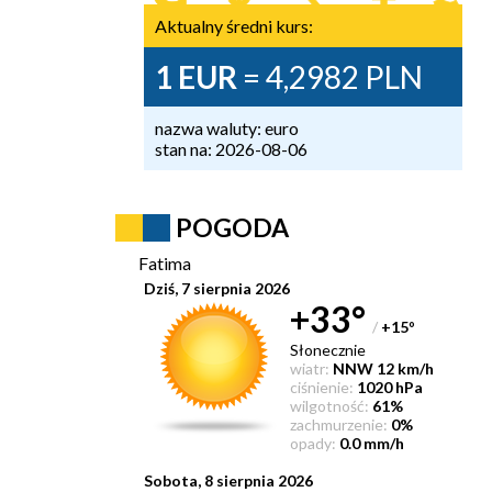
Aktualny średni kurs:
1 EUR
= 4,2982 PLN
nazwa waluty: euro
stan na: 2026-08-06
POGODA
Fatima
Dziś, 7 sierpnia 2026
+33°
/
+15
°
Słonecznie
wiatr:
NNW 12 km/h
ciśnienie:
1020 hPa
wilgotność:
61%
zachmurzenie:
0%
opady:
0.0 mm/h
Sobota, 8 sierpnia 2026