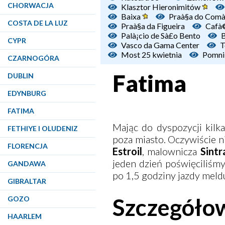
CHORWACJA
Klasztor Hieronimitów
Baixa
Praà§a do Com
COSTA DE LA LUZ
Praà§a da Figueira
Cafà©
Palà¡cio de Sà£o Bento
B
CYPR
Vasco da Gama Center
T
Most 25 kwietnia
Pomni
CZARNOGÓRA
Fatima
DUBLIN
EDYNBURG
FATIMA
Mając do dyspozycji kilka
FETHIYE I OLUDENIZ
poza miasto. Oczywiście ni
FLORENCJA
Estroil
, malownicza
Sintr
jeden dzień poświęciliśm
GANDAWA
po 1,5 godziny jazdy meld
GIBRALTAR
Szczegóło
GOZO
HAARLEM