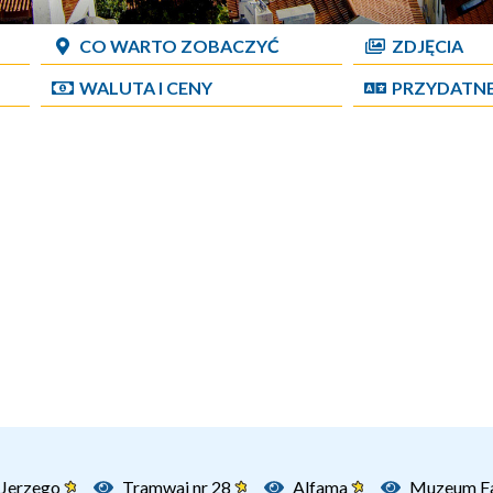
CO WARTO ZOBACZYĆ
ZDJĘCIA
WALUTA I CENY
PRZYDATN
 Jerzego
Tramwaj nr 28
Alfama
Muzeum F