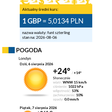
Aktualny średni kurs:
1 GBP
= 5,0134 PLN
nazwa waluty: funt szterling
stan na: 2026-08-06
POGODA
Londyn
Dziś, 6 sierpnia 2026
+24°
/
+14
°
Słonecznie
wiatr:
WNW 15 km/h
ciśnienie:
1022 hPa
wilgotność:
53%
zachmurzenie:
10%
opady:
0.0 mm/h
Piątek, 7 sierpnia 2026