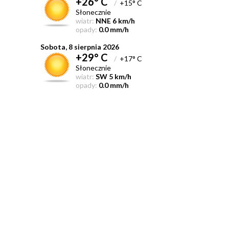
+26° C
/
+15° C
Słonecznie
wiatr:
NNE 6 km/h
opady:
0.0 mm/h
Sobota, 8 sierpnia 2026
+29° C
/
+17° C
Słonecznie
wiatr:
SW 5 km/h
opady:
0.0 mm/h