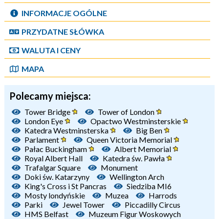
INFORMACJE OGÓLNE
PRZYDATNE SŁÓWKA
WALUTA I CENY
MAPA
Polecamy miejsca:
Tower Bridge
Tower of London
London Eye
Opactwo Westminsterskie
Katedra Westminsterska
Big Ben
Parlament
Queen Victoria Memorial
Pałac Buckingham
Albert Memorial
Royal Albert Hall
Katedra św. Pawła
Trafalgar Square
Monument
Doki św. Katarzyny
Wellington Arch
King's Cross i St Pancras
Siedziba MI6
Mosty londyńskie
Muzea
Harrods
Parki
Jewel Tower
Piccadilly Circus
HMS Belfast
Muzeum Figur Woskowych