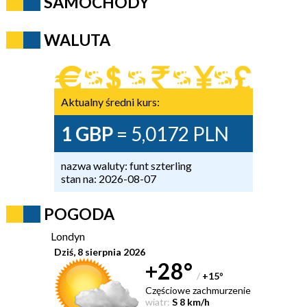
SAMOCHODY
WALUTA
Aktualny średni kurs:
1 GBP
= 5,0172 PLN
nazwa waluty: funt szterling
stan na: 2026-08-07
POGODA
Londyn
Dziś, 8 sierpnia 2026
+28°
/
+15
°
Częściowe zachmurzenie
wiatr:
S 8 km/h