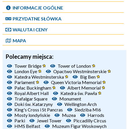
INFORMACJE OGÓLNE
PRZYDATNE SŁÓWKA
WALUTA I CENY
MAPA
Polecamy miejsca:
Tower Bridge
Tower of London
London Eye
Opactwo Westminsterskie
Katedra Westminsterska
Big Ben
Parlament
Queen Victoria Memorial
Pałac Buckingham
Albert Memorial
Royal Albert Hall
Katedra św. Pawła
Trafalgar Square
Monument
Doki św. Katarzyny
Wellington Arch
King's Cross i St Pancras
Siedziba MI6
Mosty londyńskie
Muzea
Harrods
Parki
Jewel Tower
Piccadilly Circus
HMS Belfast
Muzeum Figur Woskowych