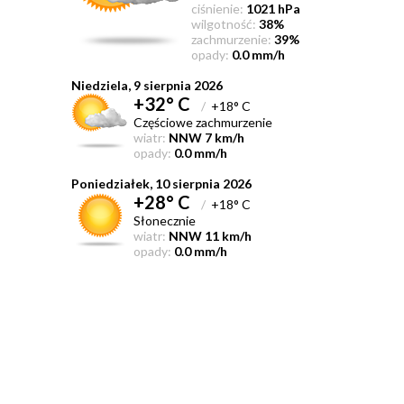
ciśnienie:
1021 hPa
wilgotność:
38%
zachmurzenie:
39%
opady:
0.0 mm/h
Niedziela, 9 sierpnia 2026
+32° C
/
+18° C
Częściowe zachmurzenie
wiatr:
NNW 7 km/h
opady:
0.0 mm/h
Poniedziałek, 10 sierpnia 2026
+28° C
/
+18° C
Słonecznie
wiatr:
NNW 11 km/h
opady:
0.0 mm/h