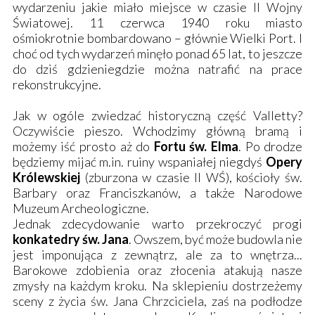
wydarzeniu jakie miało miejsce w czasie II Wojny
Światowej. 11 czerwca 1940 roku miasto
ośmiokrotnie bombardowano – głównie Wielki Port. I
choć od tych wydarzeń minęło ponad 65 lat, to jeszcze
do dziś gdzieniegdzie można natrafić na prace
rekonstrukcyjne.
Jak w ogóle zwiedzać historyczną część Valletty?
Oczywiście pieszo. Wchodzimy główną bramą i
możemy iść prosto aż do
Fortu św. Elma
. Po drodze
będziemy mijać m.in. ruiny wspaniałej niegdyś
Opery
Królewskiej
(zburzona w czasie II WŚ), kościoły św.
Barbary oraz Franciszkanów, a także Narodowe
Muzeum Archeologiczne.
Jednak zdecydowanie warto przekroczyć progi
konkatedry św. Jana
. Owszem, być może budowla nie
jest imponująca z zewnątrz, ale za to wnętrza...
Barokowe zdobienia oraz złocenia atakują nasze
zmysły na każdym kroku. Na sklepieniu dostrzeżemy
sceny z życia św. Jana Chrzciciela, zaś na podłodze