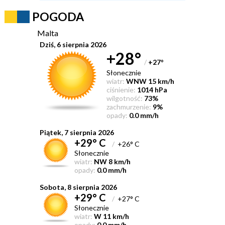
POGODA
Malta
Dziś, 6 sierpnia 2026
+28°
/
+27
°
Słonecznie
wiatr:
WNW 15 km/h
ciśnienie:
1014 hPa
wilgotność:
73%
zachmurzenie:
9%
opady:
0.0 mm/h
Piątek, 7 sierpnia 2026
+29° C
/
+26° C
Słonecznie
wiatr:
NW 8 km/h
opady:
0.0 mm/h
Sobota, 8 sierpnia 2026
+29° C
/
+27° C
Słonecznie
wiatr:
W 11 km/h
opady:
0.0 mm/h