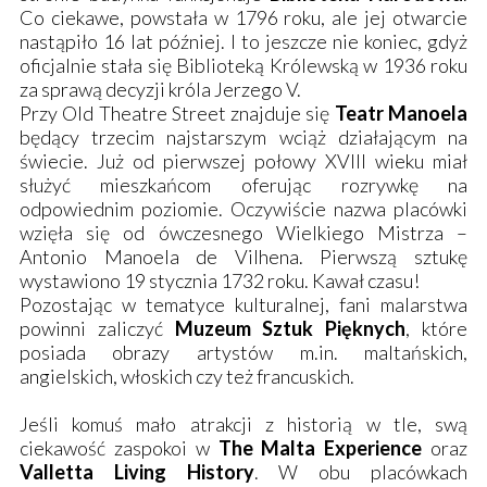
Co ciekawe, powstała w 1796 roku, ale jej otwarcie
nastąpiło 16 lat później. I to jeszcze nie koniec, gdyż
oficjalnie stała się Biblioteką Królewską w 1936 roku
za sprawą decyzji króla Jerzego V.
Przy Old Theatre Street znajduje się
Teatr Manoela
będący trzecim najstarszym wciąż działającym na
świecie. Już od pierwszej połowy XVIII wieku miał
służyć mieszkańcom oferując rozrywkę na
odpowiednim poziomie. Oczywiście nazwa placówki
wzięła się od ówczesnego Wielkiego Mistrza –
Antonio Manoela de Vilhena. Pierwszą sztukę
wystawiono 19 stycznia 1732 roku. Kawał czasu!
Pozostając w tematyce kulturalnej, fani malarstwa
powinni zaliczyć
Muzeum Sztuk Pięknych
, które
posiada obrazy artystów m.in. maltańskich,
angielskich, włoskich czy też francuskich.
Jeśli komuś mało atrakcji z historią w tle, swą
ciekawość zaspokoi w
The Malta Experience
oraz
Valletta Living History
. W obu placówkach