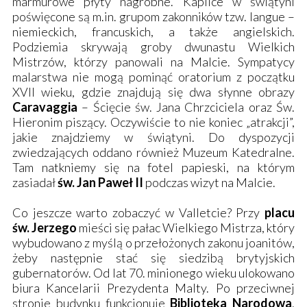
marmurowe płyty nagrobne. Kaplice w świątyni
poświęcone są m.in. grupom zakonników tzw. langue –
niemieckich, francuskich, a także angielskich.
Podziemia skrywają groby dwunastu Wielkich
Mistrzów, którzy panowali na Malcie. Sympatycy
malarstwa nie mogą pominąć oratorium z początku
XVII wieku, gdzie znajdują się dwa słynne obrazy
Caravaggia
– Ścięcie św. Jana Chrzciciela oraz Św.
Hieronim piszący. Oczywiście to nie koniec „atrakcji”,
jakie znajdziemy w świątyni. Do dyspozycji
zwiedzających oddano również Muzeum Katedralne.
Tam natkniemy się na fotel papieski, na którym
zasiadał
św. Jan Paweł II
podczas wizyt na Malcie.
Co jeszcze warto zobaczyć w Valletcie? Przy
placu
św. Jerzego
mieści się pałac Wielkiego Mistrza, który
wybudowano z myślą o przełożonych zakonu joanitów,
żeby następnie stać się siedzibą brytyjskich
gubernatorów. Od lat 70. minionego wieku ulokowano
biura Kancelarii Prezydenta Malty. Po przeciwnej
stronie budynku funkcjonuje
Biblioteka Narodowa
.