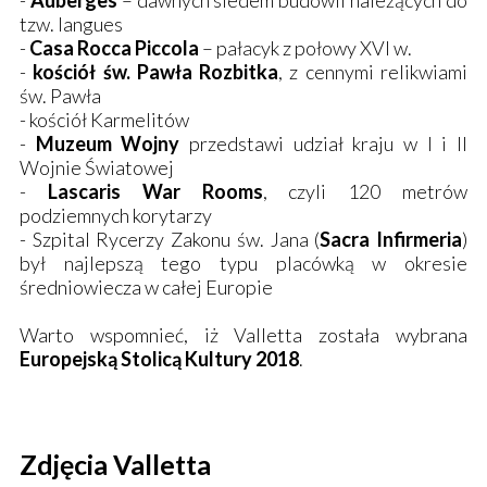
-
Auberges
– dawnych siedem budowli należących do
tzw. langues
-
Casa Rocca Piccola
– pałacyk z połowy XVI w.
-
kościół św. Pawła Rozbitka
, z cennymi relikwiami
św. Pawła
- kościół Karmelitów
-
Muzeum Wojny
przedstawi udział kraju w I i II
Wojnie Światowej
-
Lascaris War Rooms
, czyli 120 metrów
podziemnych korytarzy
- Szpital Rycerzy Zakonu św. Jana (
Sacra Infirmeria
)
był najlepszą tego typu placówką w okresie
średniowiecza w całej Europie
Warto wspomnieć, iż Valletta została wybrana
Europejską Stolicą Kultury 2018
.
Zdjęcia Valletta