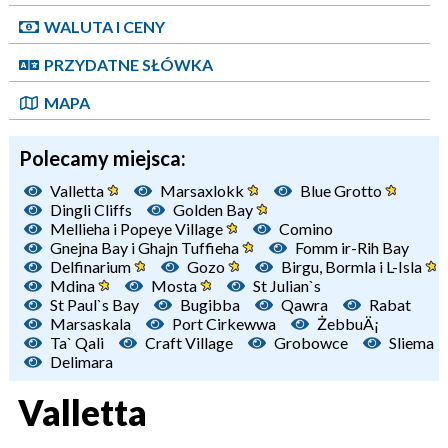
WALUTA I CENY
PRZYDATNE SŁÓWKA
MAPA
Polecamy miejsca:
Valletta
Marsaxlokk
Blue Grotto
Dingli Cliffs
Golden Bay
Mellieha i Popeye Village
Comino
Gnejna Bay i Ghajn Tuffieha
Fomm ir-Rih Bay
Delfinarium
Gozo
Birgu, Bormla i L-Isla
Mdina
Mosta
St Julian`s
St Paul`s Bay
Bugibba
Qawra
Rabat
Marsaskala
Port Cirkewwa
ŻebbuÄ¡
Ta` Qali
Craft Village
Grobowce
Sliema
Delimara
Valletta