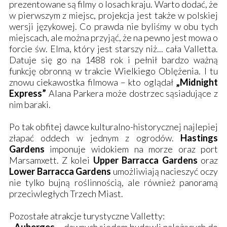
prezentowane są filmy o losach kraju. Warto dodać, że
w pierwszym z miejsc, projekcja jest także w polskiej
wersji językowej. Co prawda nie byliśmy w obu tych
miejscach, ale można przyjąć, że na pewno jest mowa o
forcie św. Elma, który jest starszy niż... cała Valletta.
Datuje się go na 1488 rok i pełnił bardzo ważną
funkcję obronną w trakcie Wielkiego Oblężenia. I tu
znowu ciekawostka filmowa – kto oglądał
„Midnight
Express”
Alana Parkera może dostrzec sąsiadujące z
nim baraki.
Po tak obfitej dawce kulturalno-historycznej najlepiej
złapać oddech w jednym z ogrodów.
Hastings
Gardens
imponuje widokiem na morze oraz port
Marsamxett. Z kolei
Upper Barracca Gardens
oraz
Lower Barracca Gardens
umożliwiają nacieszyć oczy
nie tylko bujną roślinnością, ale również panoramą
przeciwległych
Trzech Miast
.
Pozostałe atrakcje turystyczne Valletty: