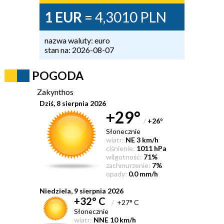
1 EUR
= 4,3010 PLN
nazwa waluty: euro
stan na: 2026-08-07
POGODA
Zakynthos
Dziś, 8 sierpnia 2026
+29°
/
+26
°
Słonecznie
wiatr:
NE 3 km/h
ciśnienie:
1011 hPa
wilgotność:
71%
zachmurzenie:
7%
opady:
0.0 mm/h
Niedziela, 9 sierpnia 2026
+32° C
/
+27° C
Słonecznie
wiatr:
NNE 10 km/h