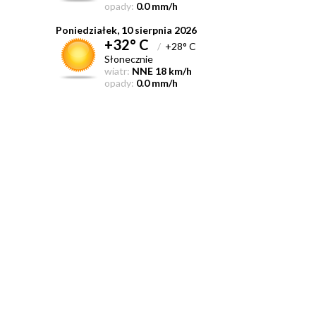
opady:
0.0 mm/h
Poniedziałek, 10 sierpnia 2026
+32° C
/
+28° C
Słonecznie
wiatr:
NNE 18 km/h
opady:
0.0 mm/h