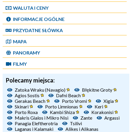
WALUTA I CENY
INFORMACJE OGÓLNE
PRZYDATNE SŁÓWKA
MAPA
PANORAMY
FILMY
Polecamy miejsca:
Zatoka Wraku (Navagio)
Błękitne Groty
Agios Sostis
Dafni Beach
Gerakas Beach
Porto Vromi
Xigia
Skinari
Porto Limnionas
Keri
Porto Roxa
Kambi Shiza
Korakonisi
Makris Gialos i Mikro Nisi
Zante
Argassi
Panagia Eleftherotria
Tsilivi
Laganas i Kalamaki
Alikes i Alikanas