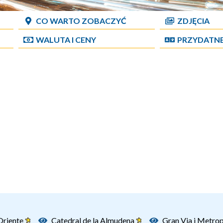
CO WARTO ZOBACZYĆ
ZDJĘCIA
WALUTA I CENY
PRZYDATN
Oriente
Catedral de la Almudena
Gran Via i Metro