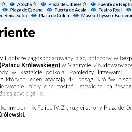
l
Atocha
Plaza de Cibeles
Fuente de Nept
Plaza de Espana
Puerta de Acala
Teatro Real
o Reina Sofia
Plaza de Colon
Museo Thyssen-Bornemi
riente
y i dobrze zagospodarowany plac, położony w bez
 (Pałacu Królewskiego)
w Madrycie. Zbudowany zos
ody w kształcie półkola. Pomiędzy krzewami i
z których jeden otaczają 44 posągi królów hiszp
ierwotnie miały one zostać ustawione na fasadz
e są zbyt ciężkie.
konny pomnik Felipe IV. Z drugiej strony Plaza de Or
 Królewski
.