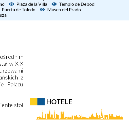
uno
Plaza de la Villa
Templo de Debod
Puerta de Toledo
Museo del Prado
sza
pośrednim
tał w XIX
 drzewami
ańskich z
ie Pałacu
HOTELE
iente stoi