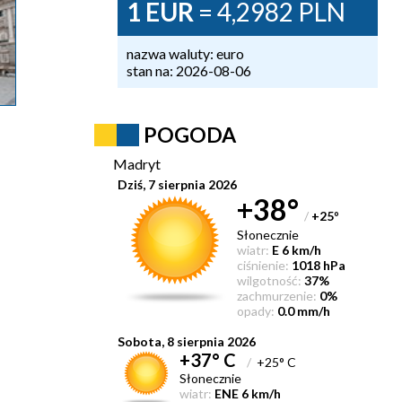
1 EUR
= 4,2982 PLN
nazwa waluty: euro
stan na: 2026-08-06
POGODA
Madryt
Dziś, 7 sierpnia 2026
+38°
/
+25
°
Słonecznie
wiatr:
E 6 km/h
ciśnienie:
1018 hPa
wilgotność:
37%
zachmurzenie:
0%
opady:
0.0 mm/h
Sobota, 8 sierpnia 2026
+37° C
/
+25° C
Słonecznie
wiatr:
ENE 6 km/h