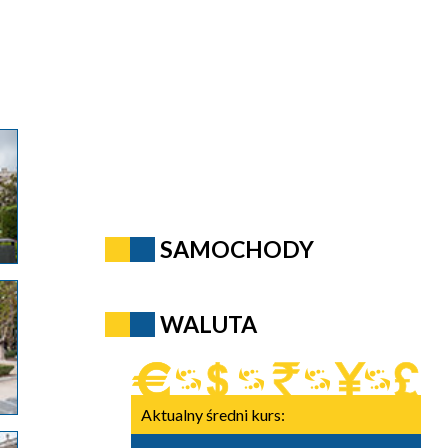
SAMOCHODY
WALUTA
Aktualny średni kurs: