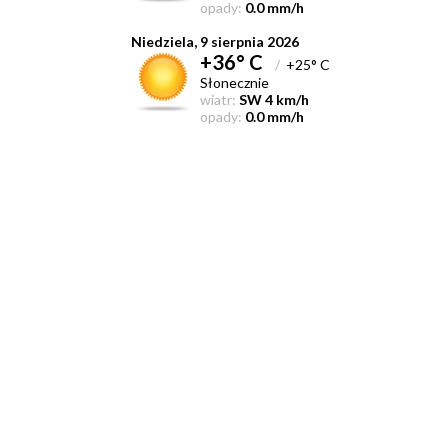
opady:
0.0 mm/h
Niedziela, 9 sierpnia 2026
+36° C
/
+25° C
Słonecznie
wiatr:
SW 4 km/h
opady:
0.0 mm/h