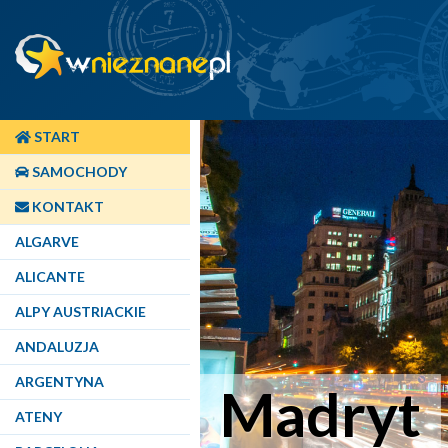
START
SAMOCHODY
KONTAKT
ALGARVE
ALICANTE
ALPY AUSTRIACKIE
ANDALUZJA
ARGENTYNA
Madryt
ATENY