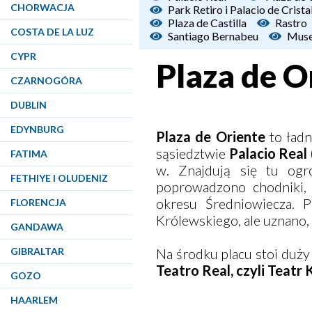
CHORWACJA
Park Retiro i Palacio de Crista
Plaza de Castilla
Rastro
COSTA DE LA LUZ
Santiago Bernabeu
Muse
CYPR
Plaza de O
CZARNOGÓRA
DUBLIN
EDYNBURG
Plaza de Oriente
to ładn
sąsiedztwie
Palacio Real
FATIMA
w. Znajdują się tu ogr
FETHIYE I OLUDENIZ
poprowadzono chodniki, 
okresu Średniowiecza. P
FLORENCJA
Królewskiego, ale uznano, ż
GANDAWA
GIBRALTAR
Na środku placu stoi duży 
Teatro Real, czyli Teatr
GOZO
HAARLEM