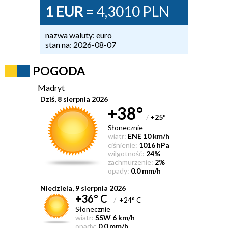
1 EUR
= 4,3010 PLN
nazwa waluty: euro
stan na: 2026-08-07
POGODA
Madryt
Dziś, 8 sierpnia 2026
+38°
/
+25
°
Słonecznie
wiatr:
ENE 10 km/h
ciśnienie:
1016 hPa
wilgotność:
24%
zachmurzenie:
2%
opady:
0.0 mm/h
Niedziela, 9 sierpnia 2026
+36° C
/
+24° C
Słonecznie
wiatr:
SSW 6 km/h
opady:
0.0 mm/h