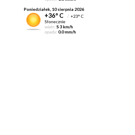
Poniedziałek, 10 sierpnia 2026
+36° C
/
+23° C
Słonecznie
wiatr:
S 3 km/h
opady:
0.0 mm/h