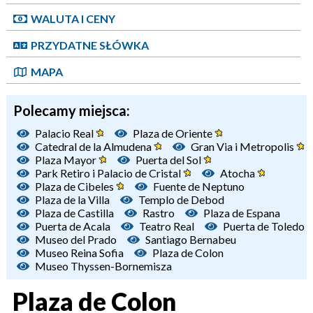
WALUTA I CENY
PRZYDATNE SŁÓWKA
MAPA
Polecamy miejsca:
Palacio Real
Plaza de Oriente
Catedral de la Almudena
Gran Via i Metropolis
Plaza Mayor
Puerta del Sol
Park Retiro i Palacio de Cristal
Atocha
Plaza de Cibeles
Fuente de Neptuno
Plaza de la Villa
Templo de Debod
Plaza de Castilla
Rastro
Plaza de Espana
Puerta de Acala
Teatro Real
Puerta de Toledo
Museo del Prado
Santiago Bernabeu
Museo Reina Sofia
Plaza de Colon
Museo Thyssen-Bornemisza
Plaza de Colon