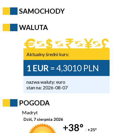
SAMOCHODY
WALUTA
Aktualny średni kurs:
1 EUR
= 4,3010 PLN
nazwa waluty: euro
stan na: 2026-08-07
POGODA
Madryt
Dziś, 7 sierpnia 2026
+38°
/
+25
°