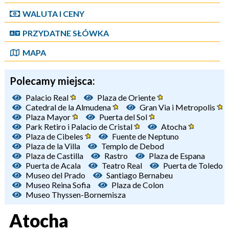
WALUTA I CENY
PRZYDATNE SŁÓWKA
MAPA
Polecamy miejsca:
Palacio Real
Plaza de Oriente
Catedral de la Almudena
Gran Via i Metropolis
Plaza Mayor
Puerta del Sol
Park Retiro i Palacio de Cristal
Atocha
Plaza de Cibeles
Fuente de Neptuno
Plaza de la Villa
Templo de Debod
Plaza de Castilla
Rastro
Plaza de Espana
Puerta de Acala
Teatro Real
Puerta de Toledo
Museo del Prado
Santiago Bernabeu
Museo Reina Sofia
Plaza de Colon
Museo Thyssen-Bornemisza
Atocha