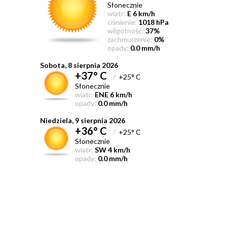
Słonecznie
wiatr:
E 6 km/h
ciśnienie:
1018 hPa
wilgotność:
37%
zachmurzenie:
0%
opady:
0.0 mm/h
Sobota, 8 sierpnia 2026
+37° C
/
+25° C
Słonecznie
wiatr:
ENE 6 km/h
opady:
0.0 mm/h
Niedziela, 9 sierpnia 2026
+36° C
/
+25° C
Słonecznie
wiatr:
SW 4 km/h
opady:
0.0 mm/h