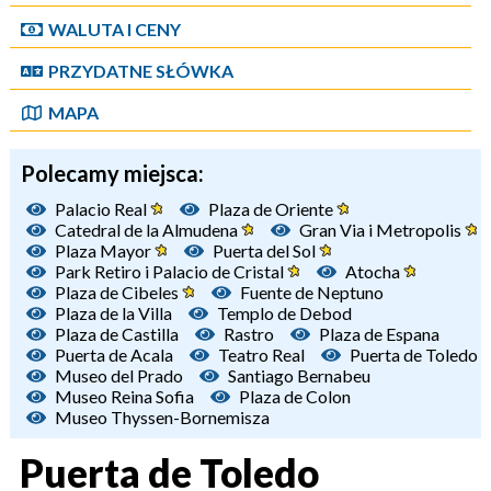
WALUTA I CENY
PRZYDATNE SŁÓWKA
MAPA
Polecamy miejsca:
Palacio Real
Plaza de Oriente
Catedral de la Almudena
Gran Via i Metropolis
Plaza Mayor
Puerta del Sol
Park Retiro i Palacio de Cristal
Atocha
Plaza de Cibeles
Fuente de Neptuno
Plaza de la Villa
Templo de Debod
Plaza de Castilla
Rastro
Plaza de Espana
Puerta de Acala
Teatro Real
Puerta de Toledo
Museo del Prado
Santiago Bernabeu
Museo Reina Sofia
Plaza de Colon
Museo Thyssen-Bornemisza
Puerta de Toledo