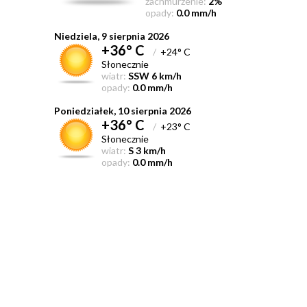
zachmurzenie:
2%
opady:
0.0 mm/h
Niedziela, 9 sierpnia 2026
+36° C
/
+24° C
Słonecznie
wiatr:
SSW 6 km/h
opady:
0.0 mm/h
Poniedziałek, 10 sierpnia 2026
+36° C
/
+23° C
Słonecznie
wiatr:
S 3 km/h
opady:
0.0 mm/h