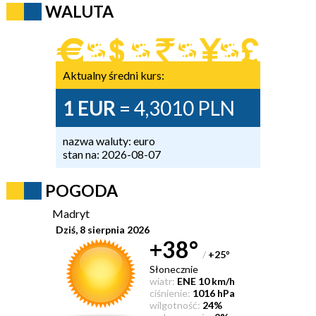
WALUTA
Aktualny średni kurs:
1 EUR
= 4,3010 PLN
nazwa waluty: euro
stan na: 2026-08-07
POGODA
Madryt
Dziś, 8 sierpnia 2026
+38°
/
+25
°
Słonecznie
wiatr:
ENE 10 km/h
ciśnienie:
1016 hPa
wilgotność:
24%