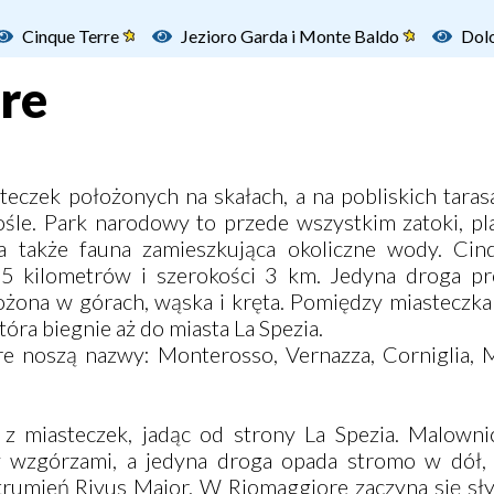
Cinque Terre
Jezioro Garda i Monte Baldo
Dol
re
teczek położonych na skałach, a na pobliskich tara
śle. Park narodowy to przede wszystkim zatoki, pla
 a także fauna zamieszkująca okoliczne wody. Cin
15 kilometrów i szerokości 3 km. Jedyna droga p
ożona w górach, wąska i kręta. Pomiędzy miasteczk
tóra biegnie aż do miasta La Spezia.
e noszą nazwy: Monterosso, Vernazza, Corniglia, M
z miasteczek, jadąc od strony La Spezia. Malown
y wzgórzami, a jedyna droga opada stromo w dół,
trumień Rivus Maior. W Riomaggiore zaczyna się sły