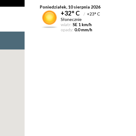
Poniedziałek, 10 sierpnia 2026
+32° C
/
+23° C
Słonecznie
wiatr:
SE 1 km/h
opady:
0.0 mm/h