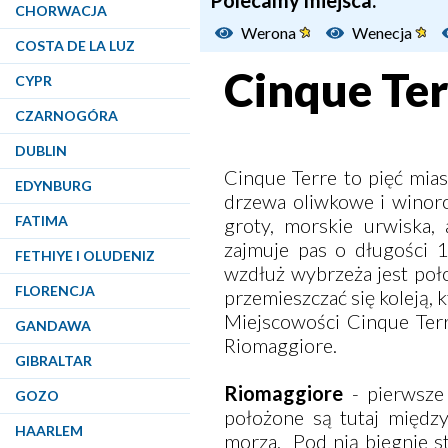
Polecamy miejsca:
CHORWACJA
Werona
Wenecja
COSTA DE LA LUZ
Cinque Ter
CYPR
CZARNOGÓRA
DUBLIN
Cinque Terre to pięć mias
EDYNBURG
drzewa oliwkowe i winoro
FATIMA
groty, morskie urwiska,
zajmuje pas o długości 
FETHIYE I OLUDENIZ
wzdłuż wybrzeża jest poł
FLORENCJA
przemieszczać się koleją, k
Miejscowości Cinque Terr
GANDAWA
Riomaggiore.
GIBRALTAR
Riomaggiore
- pierwsze 
GOZO
położone są tutaj międz
HAARLEM
morza. Pod nią biegnie s