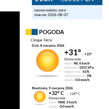
nazwa waluty: euro
stan na: 2026-08-07
POGODA
Cinque Terre
Dziś, 8 sierpnia 2026
+31°
/
+22
°
Słonecznie
wiatr:
NE 6 km/h
ciśnienie:
1015 hPa
wilgotność:
61%
zachmurzenie:
3%
opady:
0.0 mm/h
Niedziela, 9 sierpnia 2026
+32° C
/
+24° C
Słonecznie
wiatr:
NNE 2 km/h
opady:
0.0 mm/h