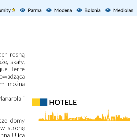
omity
Parma
Modena
Bolonia
Mediolan
sach rosną
że, skały,
que Terre
rowadząca
ami można
anarola i
HOTELE
icze domy
 w stronę
nna Ulica