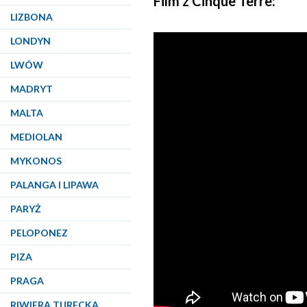
Film z Cinque Terre:
LIZBONA
LONDYN
LWÓW
MADRYT
MALTA
MEDIOLAN
MYKONOS
PALANGA I LIPAWA
PARYŻ
PELOPONEZ
PIZA
PRAGA
RIWIERA TURECKA