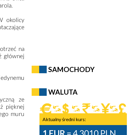
rola.
 okolicy
otaczające
otrzeć na
ż głównej
SAMOCHODY
 jedynemu
WALUTA
yczną ze
ż pięknej
nego muru
Aktualny średni kurs:
1 EUR
= 4,3010 PLN