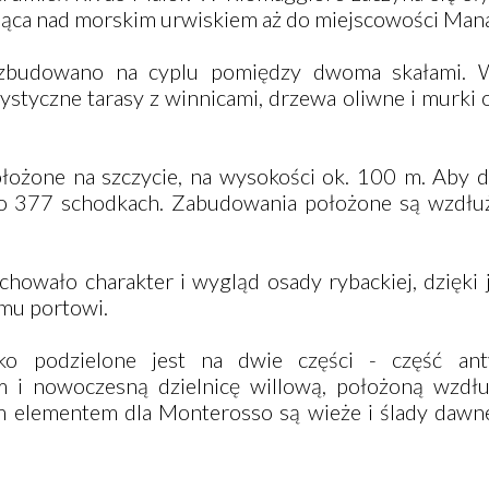
ająca nad morskim urwiskiem aż do miejscowości Mana
zbudowano na cyplu pomiędzy dwoma skałami. W
styczne tarasy z winnicami, drzewa oliwne i murki 
łożone na szczycie, na wysokości ok. 100 m. Aby d
 po 377 schodkach. Zabudowania położone są wzdłu
chowało charakter i wygląd osady rybackiej, dzięki
emu portowi.
o podzielone jest na dwie części - część ant
 i nowoczesną dzielnicę willową, położoną wzdłu
ym elementem dla Monterosso są wieże i ślady daw