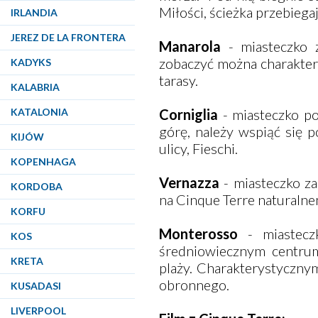
Miłości, ścieżka przebieg
IRLANDIA
JEREZ DE LA FRONTERA
Manarola
- miasteczko 
zobaczyć można charaktery
KADYKS
tarasy.
KALABRIA
KATALONIA
Corniglia
- miasteczko po
górę, należy wspiąć się
KIJÓW
ulicy, Fieschi.
KOPENHAGA
Vernazza
- miasteczko za
KORDOBA
na Cinque Terre naturaln
KORFU
Monterosso
- miasteczk
KOS
średniowiecznym centrum
KRETA
plaży. Charakterystyczn
obronnego.
KUSADASI
LIVERPOOL