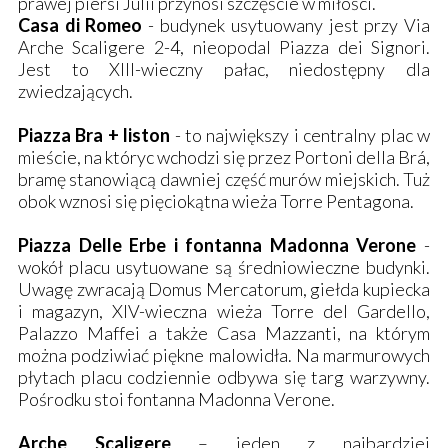
prawej piersi Julii przynosi szczęście w miłości.
Casa di Romeo
- budynek usytuowany jest przy Via
Arche Scaligere 2-4, nieopodal Piazza dei Signori.
Jest to XIII-wieczny pałac, niedostępny dla
zwiedzających.
Piazza Bra + liston
- to największy i centralny plac w
mieście, na któryc wchodzi się przez Portoni della Brá,
bramę stanowiącą dawniej część murów miejskich. Tuż
obok wznosi się pięciokątna wieża Torre Pentagona.
Piazza Delle Erbe i fontanna Madonna Verone
-
wokół placu usytuowane są średniowieczne budynki.
Uwagę zwracają Domus Mercatorum, giełda kupiecka
i magazyn, XIV-wieczna wieża Torre del Gardello,
Palazzo Maffei a także Casa Mazzanti, na którym
można podziwiać piękne malowidła. Na marmurowych
płytach placu codziennie odbywa się targ warzywny.
Pośrodku stoi fontanna Madonna Verone.
Arche Scaligere
– jeden z najbardziej