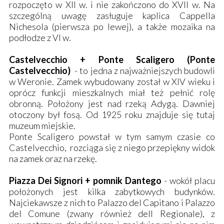
rozpoczęto w XII w. i nie zakończono do XVII w. Na
szczególną uwagę zasługuje kaplica Cappella
Nichesola (pierwsza po lewej), a także mozaika na
podłodze z VI w.
Castelvecchio + Ponte Scaligero (Ponte
Castelvecchio)
- to jedna z najważniejszych budowli
w Weronie. Zamek wybudowany został w XIV wieku i
oprócz funkcji mieszkalnych miał też pełnić rolę
obronną. Położony jest nad rzeką Adygą. Dawniej
otoczony był fosą. Od 1925 roku znajduje się tutaj
muzeum miejskie.
Ponte Scaligero powstał w tym samym czasie co
Castelvecchio, rozciąga się z niego przepiękny widok
na zamek oraz na rzekę.
Piazza Dei Signori + pomnik Dantego
- wokół placu
położonych jest kilka zabytkowych budynków.
Najciekawsze z nich to Palazzo del Capitano i Palazzo
del Comune (zwany również dell Regionale), z