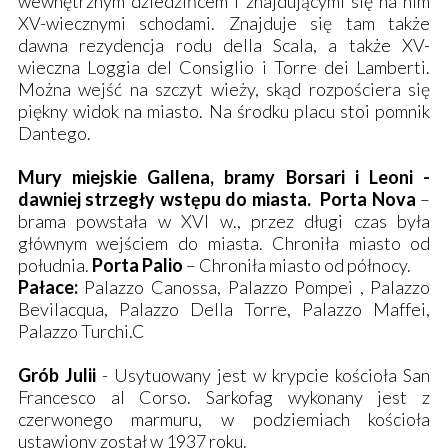
wewnętrznym dziedzińcem i znajdującymi się na nim
XV-wiecznymi schodami. Znajduje się tam także
dawna rezydencja rodu della Scala, a także XV-
wieczna Loggia del Consiglio i Torre dei Lamberti.
Można wejść na szczyt wieży, skąd rozpościera się
piękny widok na miasto. Na środku placu stoi pomnik
Dantego.
Mury miejskie Gallena, bramy Borsari i Leoni -
dawniej strzegły wstępu do miasta. Porta Nova
–
brama powstała w XVI w., przez długi czas była
głównym wejściem do miasta. Chroniła miasto od
południa.
Porta Palio
– Chroniła miasto od północy.
Pałace:
Palazzo Canossa, Palazzo Pompei , Palazzo
Bevilacqua, Palazzo Della Torre, Palazzo Maffei,
Palazzo Turchi.C
Grób Julii
- Usytuowany jest w krypcie kościoła San
Francesco al Corso. Sarkofag wykonany jest z
czerwonego marmuru, w podziemiach kościoła
ustawiony został w 1937 roku.