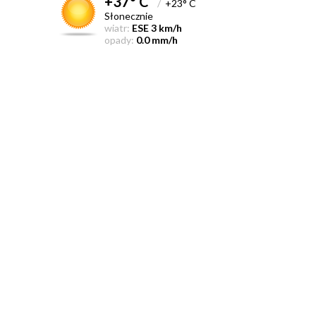
+37° C
/
+23° C
Słonecznie
wiatr:
ESE 3 km/h
opady:
0.0 mm/h