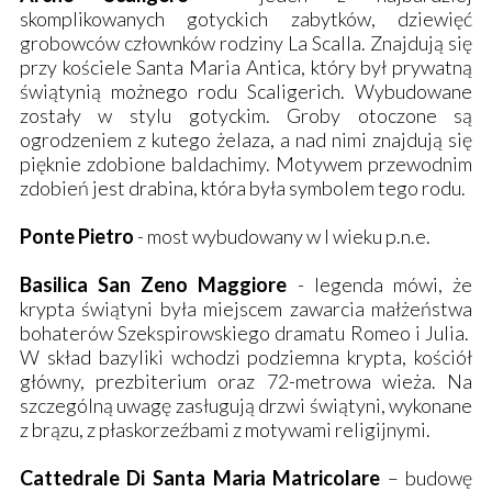
skomplikowanych gotyckich zabytków, dziewięć
grobowców człownków rodziny La Scalla. Znajdują się
przy kościele Santa Maria Antica, który był prywatną
świątynią możnego rodu Scaligerich. Wybudowane
zostały w stylu gotyckim. Groby otoczone są
ogrodzeniem z kutego żelaza, a nad nimi znajdują się
pięknie zdobione baldachimy. Motywem przewodnim
zdobień jest drabina, która była symbolem tego rodu.
Ponte Pietro
- most wybudowany w I wieku p.n.e.
Basilica San Zeno Maggiore
- legenda mówi, że
krypta świątyni była miejscem zawarcia małżeństwa
bohaterów Szekspirowskiego dramatu Romeo i Julia.
W skład bazyliki wchodzi podziemna krypta, kościół
główny, prezbiterium oraz 72-metrowa wieża. Na
szczególną uwagę zasługują drzwi świątyni, wykonane
z brązu, z płaskorzeźbami z motywami religijnymi.
Cattedrale Di Santa Maria Matricolare
– budowę