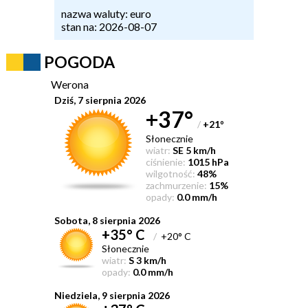
nazwa waluty: euro
stan na: 2026-08-07
POGODA
Werona
Dziś, 7 sierpnia 2026
+37°
/
+21
°
Słonecznie
wiatr:
SE 5 km/h
ciśnienie:
1015 hPa
wilgotność:
48%
zachmurzenie:
15%
opady:
0.0 mm/h
Sobota, 8 sierpnia 2026
+35° C
/
+20° C
Słonecznie
wiatr:
S 3 km/h
opady:
0.0 mm/h
Niedziela, 9 sierpnia 2026