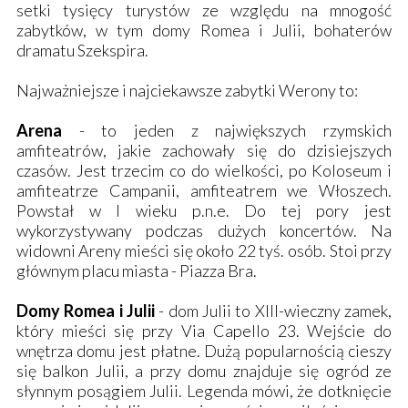
setki tysięcy turystów ze względu na mnogość
zabytków, w tym domy Romea i Julii, bohaterów
dramatu Szekspira.
Najważniejsze i najciekawsze zabytki Werony to:
Arena
- to jeden z największych rzymskich
amfiteatrów, jakie zachowały się do dzisiejszych
czasów. Jest trzecim co do wielkości, po Koloseum i
amfiteatrze Campanii, amfiteatrem we Włoszech.
Powstał w I wieku p.n.e. Do tej pory jest
wykorzystywany podczas dużych koncertów. Na
widowni Areny mieści się około 22 tyś. osób. Stoi przy
głównym placu miasta - Piazza Bra.
Domy Romea i Julii
- dom Julii to XIII-wieczny zamek,
który mieści się przy Via Capello 23. Wejście do
wnętrza domu jest płatne. Dużą popularnością cieszy
się balkon Julii, a przy domu znajduje się ogród ze
słynnym posągiem Julii. Legenda mówi, że dotknięcie