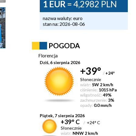
1 EUR
= 4,2982 PLN
nazwa waluty: euro
stan na: 2026-08-06
POGODA
Florencja
Dziś, 6 sierpnia 2026
+39°
/
+24
°
Słonecznie
wiatr:
SW 2 km/h
ciśnienie:
1015 hPa
wilgotność:
49%
zachmurzenie:
3%
opady:
0.0 mm/h
Piątek, 7 sierpnia 2026
+39° C
/
+24° C
Słonecznie
wiatr:
NNW 2 km/h