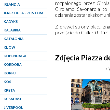
rozpalonego przez Girola
IRLANDIA
Girolamo Savonarola to 
JEREZ DE LA FRONTERA
działania został ekskomuni
KADYKS
Z prawej strony placu zn
KALABRIA
przejście do Gallerii Uffizi
KATALONIA
KIJÓW
Zdjęcia Piazza d
KOPENHAGA
KORDOBA
» 
KORFU
KOS
KRETA
KUSADASI
LIVERPOOL