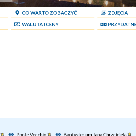
CO WARTO ZOBACZYĆ
ZDJĘCIA
WALUTA I CENY
PRZYDATN
e
Ponte Vecchio
Baptysterium Jana Chrzciciela