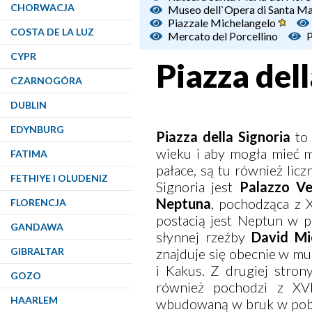
CHORWACJA
Museo dell`Opera di Santa Ma
Piazzale Michelangelo
COSTA DE LA LUZ
Mercato del Porcellino
P
CYPR
Piazza del
CZARNOGÓRA
DUBLIN
EDYNBURG
Piazza della Signoria
to
wieku i aby mogła mieć m
FATIMA
pałace, są tu również lic
FETHIYE I OLUDENIZ
Signoria jest
Palazzo Ve
Neptuna
, pochodząca z 
FLORENCJA
postacią jest Neptun w 
GANDAWA
słynnej rzeźby
David Mi
GIBRALTAR
znajduje się obecnie w mu
i Kakus. Z drugiej stron
GOZO
również pochodzi z X
HAARLEM
wbudowaną w bruk w pobli