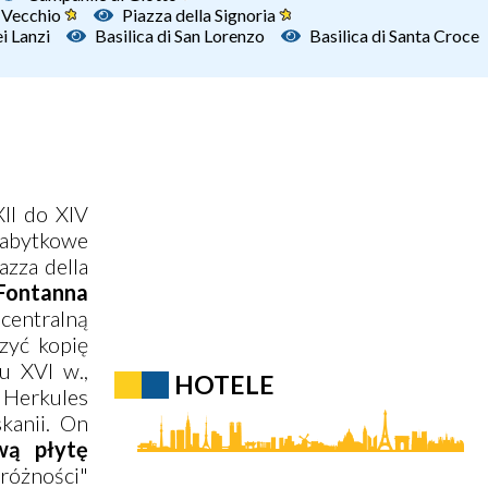
 Vecchio
Piazza della Signoria
i Lanzi
Basilica di San Lorenzo
Basilica di Santa Croce
II do XIV
 zabytkowe
azza della
Fontanna
centralną
zyć kopię
u XVI w.,
HOTELE
a Herkules
kanii. On
wą płytę
różności"