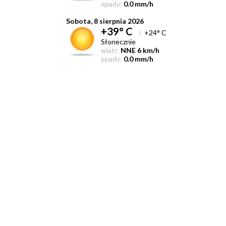
opady:
0.0 mm/h
Sobota, 8 sierpnia 2026
+39° C
/
+24° C
Słonecznie
wiatr:
NNE 6 km/h
opady:
0.0 mm/h