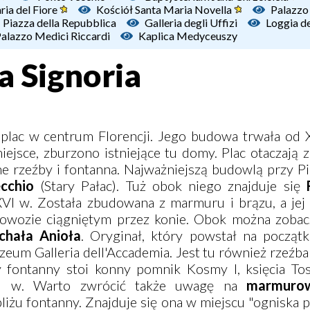
ria del Fiore
Kościół Santa Maria Novella
Palazzo
Piazza della Repubblica
Galleria degli Uffizi
Loggia de
alazzo Medici Riccardi
Kaplica Medyceuszy
la Signoria
 plac w centrum Florencji. Jego budowa trwała od X
iejsce, zburzono istniejące tu domy. Plac otaczają
zne rzeźby i fontanna. Najważniejszą budowlą przy Pi
cchio
(Stary Pałac). Tuż obok niego znajduje się
XVI w. Została zbudowana z marmuru i brązu, a jej 
powozie ciągniętym przez konie. Obok można zobac
chała Anioła
. Oryginał, który powstał na początk
zeum Galleria dell'Accademia. Jest tu również rzeźb
y fontanny stoi konny pomnik Kosmy I, księcia Tos
VI w. Warto zwrócić także uwagę na
marmuro
żu fontanny. Znajduje się ona w miejscu "ogniska p