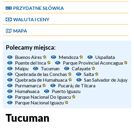
PRZYDATNE SŁÓWKA
WALUTA I CENY
MAPA
Polecamy miejsca:
Buenos Aires
Mendoza
Uspallata
Puente del Inca
Parque Provincial Aconcagua
Maipu
Tucuman
Cafayate
Quebrada de las Conchas
Salta
Quebrada de Humahuaca
San Salvador de Jujuy
Purmamarca
Pucarà¡ de Tilcara
Humahuaca
Puerto Iguazu
Parque Nacional Do Iguacu
Parque Nacional Iguazu
Tucuman