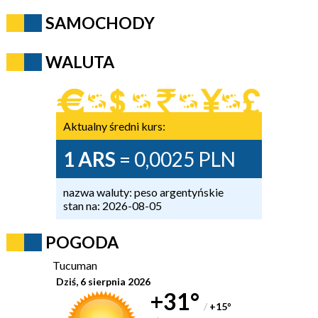
SAMOCHODY
WALUTA
Aktualny średni kurs:
1 ARS
= 0,0025 PLN
nazwa waluty: peso argentyńskie
stan na: 2026-08-05
POGODA
Tucuman
Dziś, 6 sierpnia 2026
+31°
/
+15
°