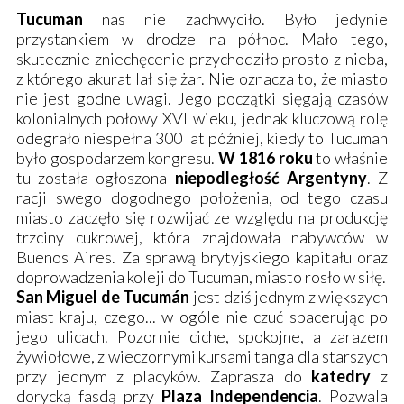
Tucuman
nas nie zachwyciło. Było jedynie
przystankiem w drodze na północ. Mało tego,
skutecznie zniechęcenie przychodziło prosto z nieba,
z którego akurat lał się żar. Nie oznacza to, że miasto
nie jest godne uwagi. Jego początki sięgają czasów
kolonialnych połowy XVI wieku, jednak kluczową rolę
odegrało niespełna 300 lat później, kiedy to Tucuman
było gospodarzem kongresu.
W 1816 roku
to właśnie
tu została ogłoszona
niepodległość Argentyny
. Z
racji swego dogodnego położenia, od tego czasu
miasto zaczęło się rozwijać ze względu na produkcję
trzciny cukrowej, która znajdowała nabywców w
Buenos Aires
. Za sprawą brytyjskiego kapitału oraz
doprowadzenia koleji do Tucuman, miasto rosło w siłę.
San Miguel de Tucumán
jest dziś jednym z większych
miast kraju, czego... w ogóle nie czuć spacerując po
jego ulicach. Pozornie ciche, spokojne, a zarazem
żywiołowe, z wieczornymi kursami tanga dla starszych
przy jednym z placyków. Zaprasza do
katedry
z
dorycką fasdą przy
Plaza Independencia
. Pozwala