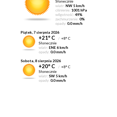
Słonecznie
wiatr:
NW 5 km/h
ciśnienie:
1001 hPa
wilgotność:
49%
zachmurzenie:
0%
opady:
0.0 mm/h
Piątek, 7 sierpnia 2026
+21° C
/
+8° C
Słonecznie
wiatr:
ENE 6 km/h
opady:
0.0 mm/h
Sobota, 8 sierpnia 2026
+20° C
/
+8° C
Słonecznie
wiatr:
SW 5 km/h
opady:
0.0 mm/h