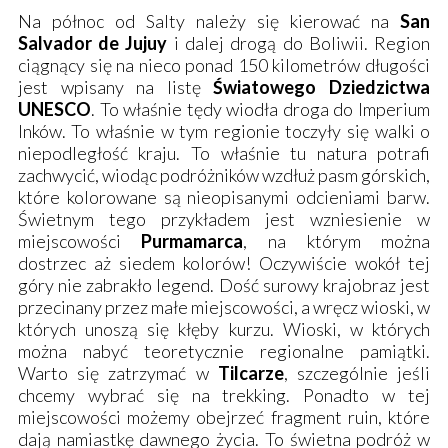
Na północ od
Salty
należy się kierować na
San
Salvador de Jujuy
i dalej drogą do Boliwii. Region
ciągnący się na nieco ponad 150 kilometrów długości
jest wpisany na listę
Światowego Dziedzictwa
UNESCO
. To właśnie tędy wiodła droga do Imperium
Inków. To właśnie w tym regionie toczyły się walki o
niepodległość kraju.
To właśnie tu natura potrafi
zachwycić, wiodąc podróżników wzdłuż pasm górskich,
które kolorowane są nieopisanymi odcieniami barw.
Świetnym tego przykładem jest wzniesienie w
miejscowości
Purmamarca
, na którym można
dostrzec aż siedem kolorów! Oczywiście wokół tej
góry nie zabrakło legend. Dość surowy krajobraz jest
przecinany przez małe miejscowości, a wręcz wioski, w
których unoszą się kłęby kurzu. Wioski, w których
można nabyć teoretycznie regionalne pamiątki.
Warto się zatrzymać w
Tilcarze
, szczególnie jeśli
chcemy wybrać się na trekking. Ponadto w tej
miejscowości możemy obejrzeć fragment ruin, które
dają namiastkę dawnego życia. To świetna podróż w