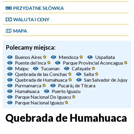
PRZYDATNE SŁÓWKA
WALUTA I CENY
MAPA
Polecamy miejsca:
Buenos Aires
Mendoza
Uspallata
Puente del Inca
Parque Provincial Aconcagua
Maipu
Tucuman
Cafayate
Quebrada de las Conchas
Salta
Quebrada de Humahuaca
San Salvador de Jujuy
Purmamarca
Pucarà¡ de Tilcara
Humahuaca
Puerto Iguazu
Parque Nacional Do Iguacu
Parque Nacional Iguazu
Quebrada de Humahuaca