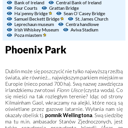
Bank of Ireland
Central Bank of Ireland
Four Courts
Grattan Bridge
Ha`penny Bridge
Sean O`Casey Bridge
Samuel Beckett Bridge
St. James Church
Leprechaun museum
Centra handlowe
Irish Whiskey Museum
Aviva Stadium
Poza miastem
Phoenix Park
Dublin może się poszczycić nie tylko najwyższą rzeźbą
świata, ale również... największym parkiem miejskim w
Europie (nieco ponad 700 ha). Swą nazwę zawdzięcza
irlandzkiemu zwrotowi
Fionn Uisce
(czysta woda). Co
się mieści na tak rozległym terenie? Idąc od strony
Kilmainham Gaol
, wkraczamy na alejki, które nocą są
oświetlane przez gazowe latarnie. Wyłania nam się
okazały obelisk tj.
pomnik Wellingtona
. Swą siedzibę
ma tu m.in. ambasador Stanów Zjednoczonych, jest
także rezydencja prezydenta Irlandii (
Áras an