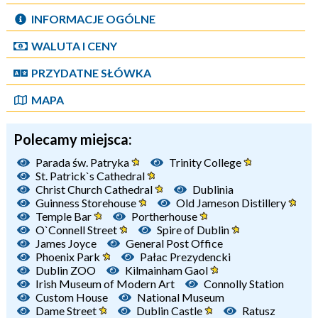
INFORMACJE OGÓLNE
WALUTA I CENY
PRZYDATNE SŁÓWKA
MAPA
Polecamy miejsca:
Parada św. Patryka
Trinity College
St. Patrick`s Cathedral
Christ Church Cathedral
Dublinia
Guinness Storehouse
Old Jameson Distillery
Temple Bar
Portherhouse
O`Connell Street
Spire of Dublin
James Joyce
General Post Office
Phoenix Park
Pałac Prezydencki
Dublin ZOO
Kilmainham Gaol
Irish Museum of Modern Art
Connolly Station
Custom House
National Museum
Dame Street
Dublin Castle
Ratusz