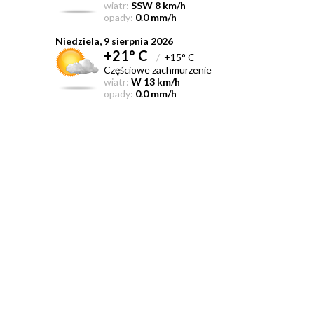
wiatr:
SSW 8 km/h
opady:
0.0 mm/h
Niedziela, 9 sierpnia 2026
+21° C
/
+15° C
Częściowe zachmurzenie
wiatr:
W 13 km/h
opady:
0.0 mm/h