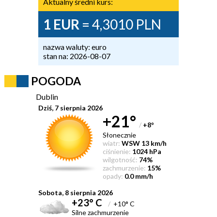
Aktualny średni kurs:
1 EUR
= 4,3010 PLN
nazwa waluty: euro
stan na: 2026-08-07
POGODA
Dublin
Dziś, 7 sierpnia 2026
+21°
/
+8
°
Słonecznie
wiatr:
WSW 13 km/h
ciśnienie:
1024 hPa
wilgotność:
74%
zachmurzenie:
15%
opady:
0.0 mm/h
Sobota, 8 sierpnia 2026
+23° C
/
+10° C
Silne zachmurzenie