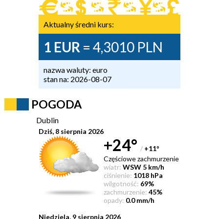
Aktualny średni kurs:
1 EUR
= 4,3010 PLN
nazwa waluty: euro
stan na: 2026-08-07
POGODA
Dublin
Dziś, 8 sierpnia 2026
+24°
/
+11
°
Częściowe zachmurzenie
wiatr:
WSW 5 km/h
ciśnienie:
1018 hPa
wilgotność:
69%
zachmurzenie:
45%
opady:
0.0 mm/h
Niedziela, 9 sierpnia 2026