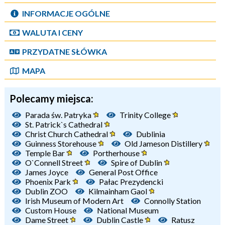
INFORMACJE OGÓLNE
WALUTA I CENY
PRZYDATNE SŁÓWKA
MAPA
Polecamy miejsca:
Parada św. Patryka
Trinity College
St. Patrick`s Cathedral
Christ Church Cathedral
Dublinia
Guinness Storehouse
Old Jameson Distillery
Temple Bar
Portherhouse
O`Connell Street
Spire of Dublin
James Joyce
General Post Office
Phoenix Park
Pałac Prezydencki
Dublin ZOO
Kilmainham Gaol
Irish Museum of Modern Art
Connolly Station
Custom House
National Museum
Dame Street
Dublin Castle
Ratusz