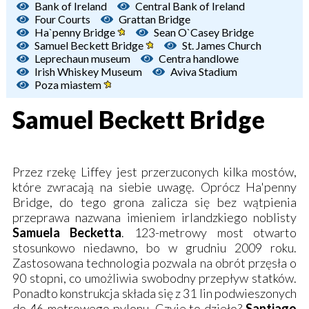
Bank of Ireland
Central Bank of Ireland
Four Courts
Grattan Bridge
Ha`penny Bridge
Sean O`Casey Bridge
Samuel Beckett Bridge
St. James Church
Leprechaun museum
Centra handlowe
Irish Whiskey Museum
Aviva Stadium
Poza miastem
Samuel Beckett Bridge
Przez rzekę Liffey jest przerzuconych kilka mostów,
które zwracają na siebie uwagę. Oprócz
Ha'penny
Bridge,
do tego grona zalicza się bez wątpienia
przeprawa nazwana imieniem irlandzkiego noblisty
Samuela Becketta
. 123-metrowy most otwarto
stosunkowo niedawno, bo w grudniu 2009 roku.
Zastosowana technologia pozwala na obrót przęsła o
90 stopni, co umożliwia swobodny przepływ statków.
Ponadto konstrukcja składa się z 31 lin podwieszonych
do 46-metrowego pylonu. Czyje to dzieło?
Santiago