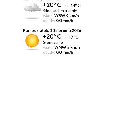
+20° C
/
+14° C
Silne zachmurzenie
wiatr:
WSW 9 km/h
opady:
0.0 mm/h
Poniedziałek, 10 sierpnia 2026
+20° C
/
+9° C
Słonecznie
wiatr:
WNW 5 km/h
opady:
0.0 mm/h