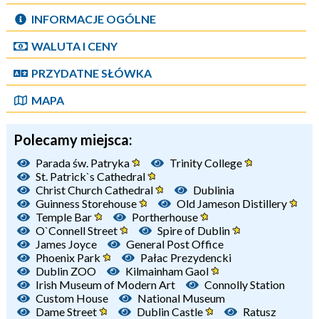
INFORMACJE OGÓLNE
WALUTA I CENY
PRZYDATNE SŁÓWKA
MAPA
Polecamy miejsca:
Parada św. Patryka
Trinity College
St. Patrick`s Cathedral
Christ Church Cathedral
Dublinia
Guinness Storehouse
Old Jameson Distillery
Temple Bar
Portherhouse
O`Connell Street
Spire of Dublin
James Joyce
General Post Office
Phoenix Park
Pałac Prezydencki
Dublin ZOO
Kilmainham Gaol
Irish Museum of Modern Art
Connolly Station
Custom House
National Museum
Dame Street
Dublin Castle
Ratusz