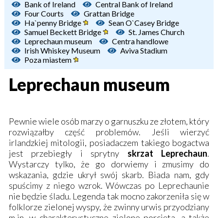
Bank of Ireland
Central Bank of Ireland
Four Courts
Grattan Bridge
Ha`penny Bridge
Sean O`Casey Bridge
Samuel Beckett Bridge
St. James Church
Leprechaun museum
Centra handlowe
Irish Whiskey Museum
Aviva Stadium
Poza miastem
Leprechaun museum
Pewnie wiele osób marzy o garnuszku ze złotem, który
rozwiązałby część problemów. Jeśli wierzyć
irlandzkiej mitologii, posiadaczem takiego bogactwa
jest przebiegły i sprytny
skrzat Leprechaun
.
Wystarczy tylko, że go dorwiemy i zmusimy do
wskazania, gdzie ukrył swój skarb. Biada nam, gdy
spuścimy z niego wzrok. Wówczas po Leprechaunie
nie będzie śladu. Legenda tak mocno zakorzeniła się w
folklorze zielonej wyspy, że zwinny urwis przyodziany
m.in. w charakterystyczne zielone porcięta, a także