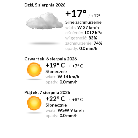
Dziś, 5 sierpnia 2026
+17°
/
+12
°
Silne zachmurzenie
wiatr:
W 27 km/h
ciśnienie:
1012 hPa
wilgotność:
83%
zachmurzenie:
74%
opady:
0.0 mm/h
Czwartek, 6 sierpnia 2026
+19° C
/
+7° C
Słonecznie
wiatr:
W 14 km/h
opady:
0.0 mm/h
Piątek, 7 sierpnia 2026
+22° C
/
+8° C
Słonecznie
wiatr:
WSW 9 km/h
opady:
0.0 mm/h